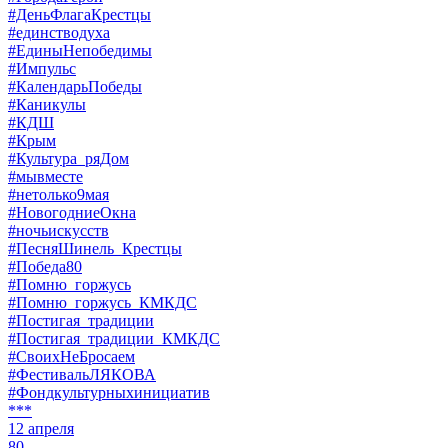
#ДеньФлагаКрестцы
#единстводуха
#ЕдиныНепобедимы
#Импульс
#КалендарьПобеды
#Каникулы
#КДШ
#Крым
#Культура_ряДом
#мывместе
#нетолько9мая
#НовогодниеОкна
#ночьискусств
#ПесняШинель_Крестцы
#Победа80
#Помню_горжусь
#Помню_горжусь_КМКДС
#Постигая_традиции
#Постигая_традиции_КМКДС
#СвоихНеБросаем
#ФестивальЛЯКОВА
#Фондкультурныхинициатив
***
12 апреля
80