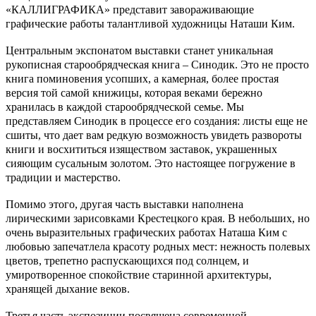
«КАЛЛИГРАФИКА» представит завораживающие
графические работы талантливой художницы Наташи Ким.
Центральным экспонатом выставки станет уникальная
рукописная старообрядческая книга – Синодик. Это не просто
книга поминовения усопших, а камерная, более простая
версия той самой книжицы, которая веками бережно
хранилась в каждой старообрядческой семье. Мы
представляем Синодик в процессе его создания: листы еще не
сшиты, что дает вам редкую возможность увидеть развороты
книги и восхититься изяществом заставок, украшенных
сияющим сусальным золотом. Это настоящее погружение в
традиции и мастерство.
Помимо этого, другая часть выставки наполнена
лирическими зарисовками Крестецкого края. В небольших, но
очень выразительных графических работах Наташа Ким с
любовью запечатлела красоту родных мест: нежность полевых
цветов, трепетно распускающихся под солнцем, и
умиротворенное спокойствие старинной архитектуры,
хранящей дыхание веков.
Третья часть экспозиции посвящена современной