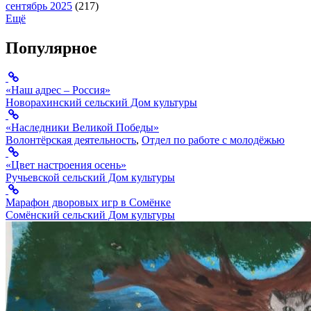
сентябрь 2025
(217)
Ещё
Популярное
«Наш адрес – Россия»
Новорахинский сельский Дом культуры
«Наследники Великой Победы»
Волонтёрская деятельность
,
Отдел по работе с молодёжью
«Цвет настроения осень»
Ручьевской сельский Дом культуры
Марафон дворовых игр в Сомёнке
Сомёнский сельский Дом культуры