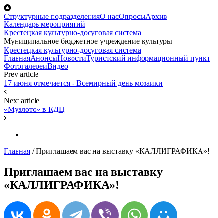
Перейти к основному содержанию
Структурные подразделения
О нас
Опросы
Архив
Календарь мероприятий
Крестецкая культурно-досуговая система
Муниципальное бюджетное учреждение культуры
Крестецкая культурно-досуговая система
Главная
Анонсы
Новости
Туристский информационный пункт
Фотогалереи
Видео
Prev article
17 июня отмечается - Всемирный день мозаики
Next article
«Музлото» в КДЦ
Главная
/
Приглашаем вас на выставку «КАЛЛИГРАФИКА»!
Приглашаем вас на выставку
«КАЛЛИГРАФИКА»!