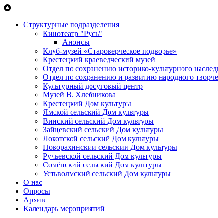
Перейти к основному содержанию
Структурные подразделения
Кинотеатр "Русь"
Анонсы
Клуб-музей «Староверческое подворье»
Крестецкий краеведческий музей
Отдел по сохранению историко-культурного наслед
Отдел по сохранению и развитию народного творче
Культурный досуговый центр
Музей В. Хлебникова
Крестецкий Дом культуры
Ямской сельский Дом культуры
Винский сельский Дом культуры
Зайцевский сельский Дом культуры
Локотской сельский Дом культуры
Новорахинский сельский Дом культуры
Ручьевской сельский Дом культуры
Сомёнский сельский Дом культуры
Устьволмский сельский Дом культуры
О нас
Опросы
Архив
Календарь мероприятий