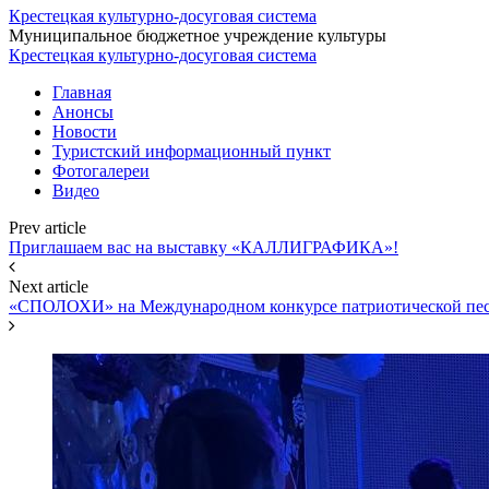
Крестецкая культурно-досуговая система
Муниципальное бюджетное учреждение культуры
Крестецкая культурно-досуговая система
Главная
Анонсы
Новости
Туристский информационный пункт
Фотогалереи
Видео
Prev article
Приглашаем вас на выставку «КАЛЛИГРАФИКА»!
Next article
«СПОЛОХИ» на Международном конкурсе патриотической пе