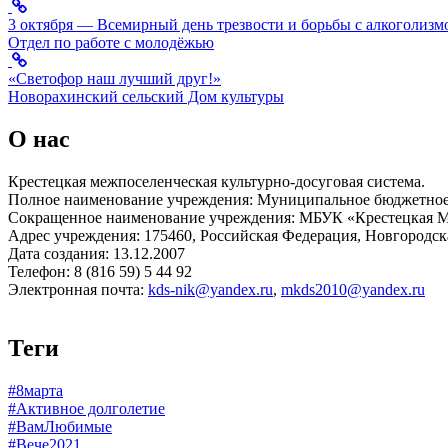
3 октября — Всемирный день трезвости и борьбы с алкоголизм
Отдел по работе с молодёжью
«Светофор наш лучший друг!»
Новорахинский сельский Дом культуры
О нас
Крестецкая межпоселенческая культурно-досуговая система.
Полное наименование учреждения: Муниципальное бюджетное 
Сокращенное наименование учреждения: МБУК «Крестецкая
Адрес учреждения: 175460, Российская Федерация, Новгородская
Дата создания: 13.12.2007
Телефон: 8 (816 59) 5 44 92
Электронная почта:
kds-nik@yandex.ru
,
mkds2010@yandex.ru
Теги
#8марта
#Активное долголетие
#ВамЛюбимые
#Вече2021