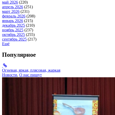
май 2026
(220)
апрель 2026
(251)
март 2026
(231)
февраль 2026
(208)
январь 2026
(215)
декабрь 2025
(210)
ноябрь 2025
(237)
октябрь 2025
(255)
сентябрь 2025
(217)
Ещё
Популярное
Огневая, яркая, плясовая, жаркая
Новости
,
О нас пишут