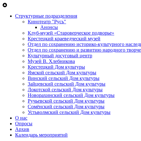
Перейти к основному содержанию
Структурные подразделения
Кинотеатр "Русь"
Анонсы
Клуб-музей «Староверческое подворье»
Крестецкий краеведческий музей
Отдел по сохранению историко-культурного наслед
Отдел по сохранению и развитию народного творче
Культурный досуговый центр
Музей В. Хлебникова
Крестецкий Дом культуры
Ямской сельский Дом культуры
Винский сельский Дом культуры
Зайцевский сельский Дом культуры
Локотской сельский Дом культуры
Новорахинский сельский Дом культуры
Ручьевской сельский Дом культуры
Сомёнский сельский Дом культуры
Устьволмский сельский Дом культуры
О нас
Опросы
Архив
Календарь мероприятий