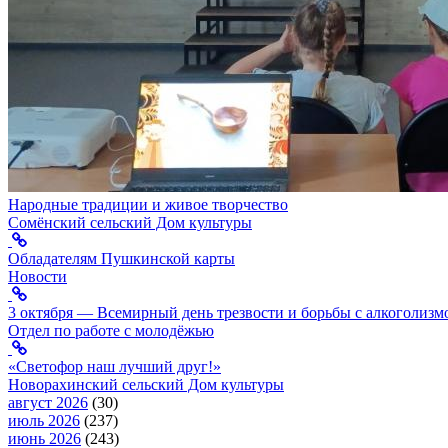
Народные традиции и живое творчество
Сомёнский сельский Дом культуры
Обладателям Пушкинской карты
Новости
3 октября — Всемирный день трезвости и борьбы с алкоголизм
Отдел по работе с молодёжью
«Светофор наш лучший друг!»
Новорахинский сельский Дом культуры
август 2026
(30)
июль 2026
(237)
июнь 2026
(243)