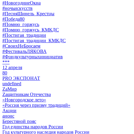
#НовогодниеОкна
#ночьискусств
#ПесняШинель_Крестцы
#Победа80
#Помню_горжусь
#Помню_горжусь_КМКДС
#Постигая_традиции
#Постигая_традиции_КМКДС
#СвоихНеБросаем
#ФестивальЛЯКОВА
#Фондкультурныхинициатив
***
12 апреля
80
PRO ЭКСПОНАТ
undefined
ZaМир
Zащитникам Отечества
«Новгородское лето»
«Россия через призму традиций»
Акции
анонс
Берестяной пояс
Год единства народов России
Год культурного наследия народов России