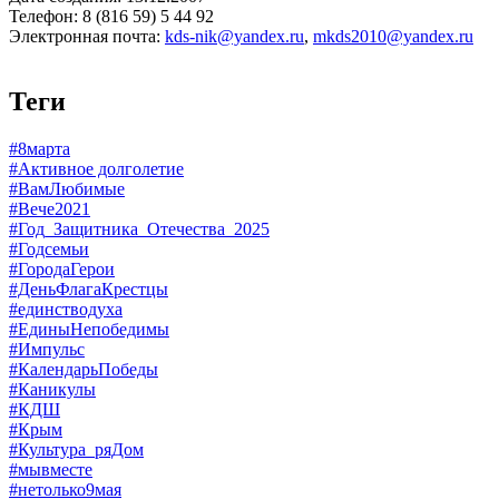
Телефон: 8 (816 59) 5 44 92
Электронная почта:
kds-nik@yandex.ru
,
mkds2010@yandex.ru
Теги
#8марта
#Активное долголетие
#ВамЛюбимые
#Вече2021
#Год_Защитника_Отечества_2025
#Годсемьи
#ГородаГерои
#ДеньФлагаКрестцы
#единстводуха
#ЕдиныНепобедимы
#Импульс
#КалендарьПобеды
#Каникулы
#КДШ
#Крым
#Культура_ряДом
#мывместе
#нетолько9мая