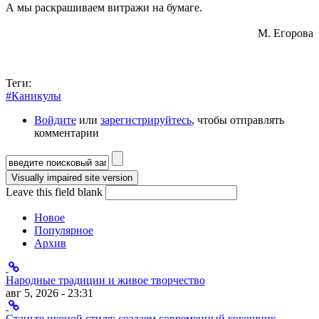
А мы раскрашиваем витражи на бумаге.
М. Егорова
Теги:
#Каникулы
Войдите
или
зарегистрируйтесь
, чтобы отправлять
комментарии
Форма поиска
Leave this field blank
Новое
Популярное
Архив
Народные традиции и живое творчество
авг 5, 2026 - 23:31
Станьте иконой стиля: создаем современный кокошник