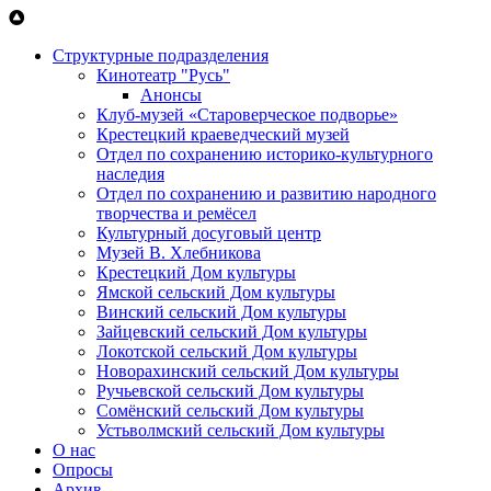
Перейти к основному содержанию
Структурные подразделения
Кинотеатр "Русь"
Анонсы
Клуб-музей «Староверческое подворье»
Крестецкий краеведческий музей
Отдел по сохранению историко-культурного
наследия
Отдел по сохранению и развитию народного
творчества и ремёсел
Культурный досуговый центр
Музей В. Хлебникова
Крестецкий Дом культуры
Ямской сельский Дом культуры
Винский сельский Дом культуры
Зайцевский сельский Дом культуры
Локотской сельский Дом культуры
Новорахинский сельский Дом культуры
Ручьевской сельский Дом культуры
Сомёнский сельский Дом культуры
Устьволмский сельский Дом культуры
О нас
Опросы
Архив