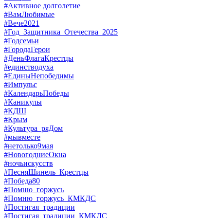
#Активное долголетие
#ВамЛюбимые
#Вече2021
#Год_Защитника_Отечества_2025
#Годсемьи
#ГородаГерои
#ДеньФлагаКрестцы
#единстводуха
#ЕдиныНепобедимы
#Импульс
#КалендарьПобеды
#Каникулы
#КДШ
#Крым
#Культура_ряДом
#мывместе
#нетолько9мая
#НовогодниеОкна
#ночьискусств
#ПесняШинель_Крестцы
#Победа80
#Помню_горжусь
#Помню_горжусь_КМКДС
#Постигая_традиции
#Постигая_традиции_КМКДС