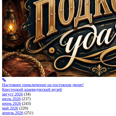
Настоящее приключение на постоялом дворе!
Крестецкий краеведческий музей
август 2026
(34)
июль 2026
(237)
июнь 2026
(243)
май 2026
(220)
апрель 2026
(251)