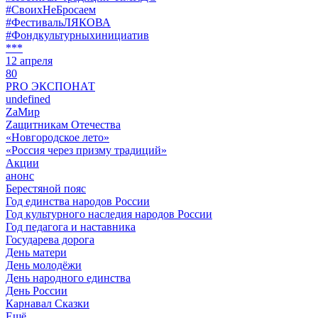
#СвоихНеБросаем
#ФестивальЛЯКОВА
#Фондкультурныхинициатив
***
12 апреля
80
PRO ЭКСПОНАТ
undefined
ZaМир
Zащитникам Отечества
«Новгородское лето»
«Россия через призму традиций»
Акции
анонс
Берестяной пояс
Год единства народов России
Год культурного наследия народов России
Год педагога и наставника
Государева дорога
День матери
День молодёжи
День народного единства
День России
Карнавал Сказки
Ещё