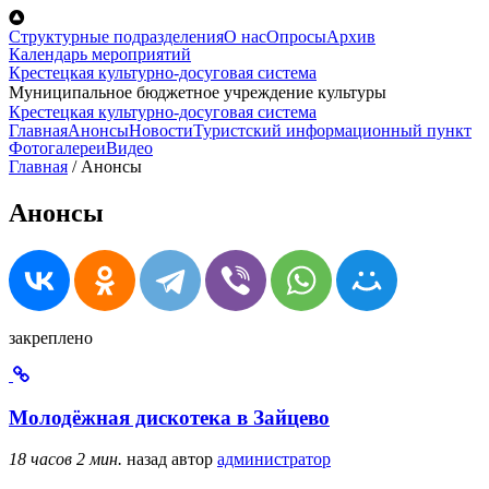
Перейти к основному содержанию
Структурные подразделения
О нас
Опросы
Архив
Календарь мероприятий
Крестецкая культурно-досуговая система
Муниципальное бюджетное учреждение культуры
Крестецкая культурно-досуговая система
Главная
Анонсы
Новости
Туристский информационный пункт
Фотогалереи
Видео
Главная
/
Анонсы
Анонсы
закреплено
Молодёжная дискотека в Зайцево
18 часов 2 мин.
назад
автор
администратор