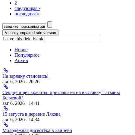
Страницы
2
следующая ›
последняя »
Форма поиска
Leave this field blank
Новое
Популярное
Архив
На зарядку становись!
авг 6, 2026 - 20:26
Сердце ищет красоты: приглашаем на выставку Татьяны
Беляевой!
авг 6, 2026 - 14:41
15 августа в деревне Лякова
авг 6, 2026 - 14:34
Молодёжная дискотека в Зайцево