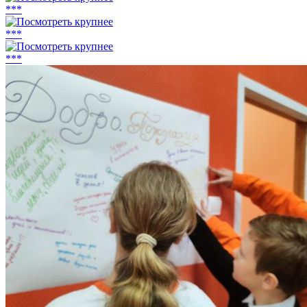
***
***
***