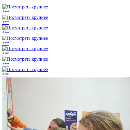
***
***
***
***
***
***
***