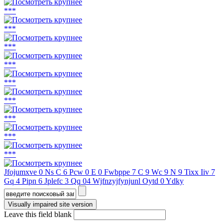
***
***
***
***
***
***
***
***
***
Jfojumxve 0 Ns C 6 Pcw 0 E 0 Fwbppe 7 C 9 Wc 9 N 9 Tixx Iiv 7
Gq 4 Pipn 6 Jplefc 3 Qq 04 Wjfnzyjfynjunl Oytd 0 Ydky
Форма поиска
Leave this field blank