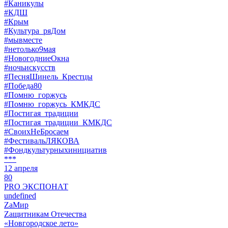
#Каникулы
#КДШ
#Крым
#Культура_ряДом
#мывместе
#нетолько9мая
#НовогодниеОкна
#ночьискусств
#ПесняШинель_Крестцы
#Победа80
#Помню_горжусь
#Помню_горжусь_КМКДС
#Постигая_традиции
#Постигая_традиции_КМКДС
#СвоихНеБросаем
#ФестивальЛЯКОВА
#Фондкультурныхинициатив
***
12 апреля
80
PRO ЭКСПОНАТ
undefined
ZaМир
Zащитникам Отечества
«Новгородское лето»