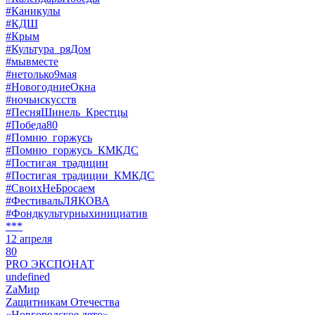
#Каникулы
#КДШ
#Крым
#Культура_ряДом
#мывместе
#нетолько9мая
#НовогодниеОкна
#ночьискусств
#ПесняШинель_Крестцы
#Победа80
#Помню_горжусь
#Помню_горжусь_КМКДС
#Постигая_традиции
#Постигая_традиции_КМКДС
#СвоихНеБросаем
#ФестивальЛЯКОВА
#Фондкультурныхинициатив
***
12 апреля
80
PRO ЭКСПОНАТ
undefined
ZaМир
Zащитникам Отечества
«Новгородское лето»