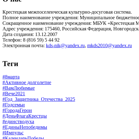
Крестецкая межпоселенческая культурно-досуговая система.
Полное наименование учреждения: Муниципальное бюджетное 
Сокращенное наименование учреждения: МБУК «Крестецкая
Адрес учреждения: 175460, Российская Федерация, Новгородская
Дата создания: 13.12.2007
Телефон: 8 (816 59) 5 44 92
Электронная почта:
kds-nik@yandex.ru
,
mkds2010@yandex.ru
Теги
#8марта
#Активное долголетие
#ВамЛюбимые
#Вече2021
#Год_Защитника_Отечества_2025
#Годсемьи
#ГородаГерои
#ДеньФлагаКрестцы
#единстводуха
#ЕдиныНепобедимы
#Импульс
#КалендарьПобеды