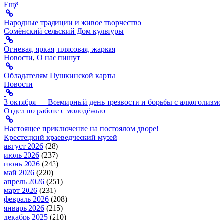
Ещё
Народные традиции и живое творчество
Сомёнский сельский Дом культуры
Огневая, яркая, плясовая, жаркая
Новости
,
О нас пишут
Обладателям Пушкинской карты
Новости
3 октября — Всемирный день трезвости и борьбы с алкоголизм
Отдел по работе с молодёжью
Настоящее приключение на постоялом дворе!
Крестецкий краеведческий музей
август 2026
(28)
июль 2026
(237)
июнь 2026
(243)
май 2026
(220)
апрель 2026
(251)
март 2026
(231)
февраль 2026
(208)
январь 2026
(215)
декабрь 2025
(210)