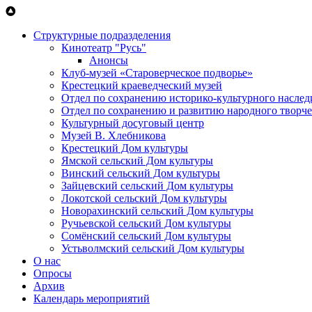
Перейти к основному содержанию
Структурные подразделения
Кинотеатр "Русь"
Анонсы
Клуб-музей «Староверческое подворье»
Крестецкий краеведческий музей
Отдел по сохранению историко-культурного наслед
Отдел по сохранению и развитию народного творче
Культурный досуговый центр
Музей В. Хлебникова
Крестецкий Дом культуры
Ямской сельский Дом культуры
Винский сельский Дом культуры
Зайцевский сельский Дом культуры
Локотской сельский Дом культуры
Новорахинский сельский Дом культуры
Ручьевской сельский Дом культуры
Сомёнский сельский Дом культуры
Устьволмский сельский Дом культуры
О нас
Опросы
Архив
Календарь мероприятий