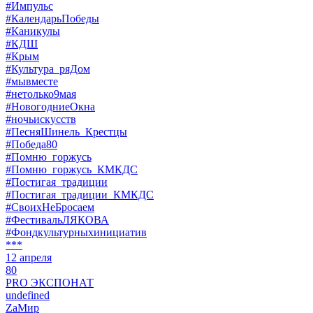
#Импульс
#КалендарьПобеды
#Каникулы
#КДШ
#Крым
#Культура_ряДом
#мывместе
#нетолько9мая
#НовогодниеОкна
#ночьискусств
#ПесняШинель_Крестцы
#Победа80
#Помню_горжусь
#Помню_горжусь_КМКДС
#Постигая_традиции
#Постигая_традиции_КМКДС
#СвоихНеБросаем
#ФестивальЛЯКОВА
#Фондкультурныхинициатив
***
12 апреля
80
PRO ЭКСПОНАТ
undefined
ZaМир