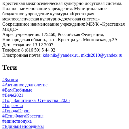
Крестецкая межпоселенческая культурно-досуговая система.
Полное наименование учреждения: Муниципальное
бюджетное учреждение культуры «Крестецкая
межпоселенческая культурно-досуговая система»
Сокращенное наименование учреждения: МБУК «Крестецкая
МКДС»
Адрес учреждения: 175460, Российская Федерация,
Новгородская область, р. п. Крестцы ул. Московская, д.2А
Дата создания: 13.12.2007
Телефон: 8 (816 59) 5 44 92
Электронная почта:
kds-nik@yandex.ru
,
mkds2010@yandex.ru
Теги
#8марта
#Активное долголетие
#ВамЛюбимые
#Вече2021
#Год_Защитника_Отечества_2025
#Годсемьи
#ГородаГерои
#ДеньФлагаКрестцы
#единстводуха
#ЕдиныНепобедимы