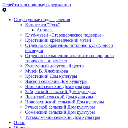
Перейти к основному содержанию
Структурные подразделения
Кинотеатр "Русь"
Анонсы
Клуб-музей «Староверческое подворье»
Крестецкий краеведческий музей
Отдел по сохранению историко-культурного
наследия
Отдел по сохранению и развитию народного
творчества и ремёсел
Культурный досуговый центр
Музей В. Хлебникова
Крестецкий Дом культуры
Ямской сельский Дом культуры
Винский сельский Дом культуры
Зайцевский сельский Дом культуры
Локотской сельский Дом культуры
Новорахинский сельский Дом культуры
Ручьевской сельский Дом культуры
Сомёнский сельский Дом культуры
Устьволмский сельский Дом культуры
О нас
Опросы