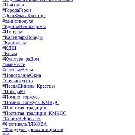
#Годсемьи
#ГородаГерои
#ДеньФлагаКрестцы
#единстводуха
#ЕдиныНепобедимы
#Импульс
#КалендарьПобеды
#Каникулы
#КДШ
#Крым
#Культура_ряДом
#мывместе
#нетолько9мая
#НовогодниеОкна
#ночьискусств
#ПесняШинель_Крестцы
#Победа80
#Помню_горжусь
#Помню_горжусь_КМКДС
#Постигая_традиции
#Постигая_традиции_КМКДС
#СвоихНеБросаем
#ФестивальЛЯКОВА
#Фондкультурныхинициатив
***