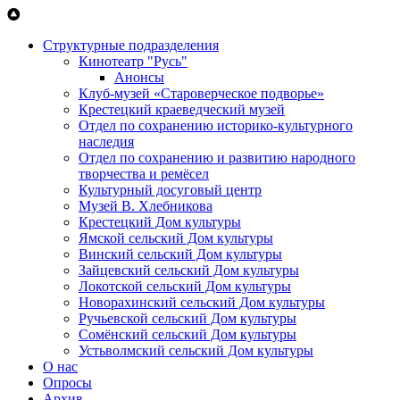
Перейти к основному содержанию
Структурные подразделения
Кинотеатр "Русь"
Анонсы
Клуб-музей «Староверческое подворье»
Крестецкий краеведческий музей
Отдел по сохранению историко-культурного
наследия
Отдел по сохранению и развитию народного
творчества и ремёсел
Культурный досуговый центр
Музей В. Хлебникова
Крестецкий Дом культуры
Ямской сельский Дом культуры
Винский сельский Дом культуры
Зайцевский сельский Дом культуры
Локотской сельский Дом культуры
Новорахинский сельский Дом культуры
Ручьевской сельский Дом культуры
Сомёнский сельский Дом культуры
Устьволмский сельский Дом культуры
О нас
Опросы
Архив