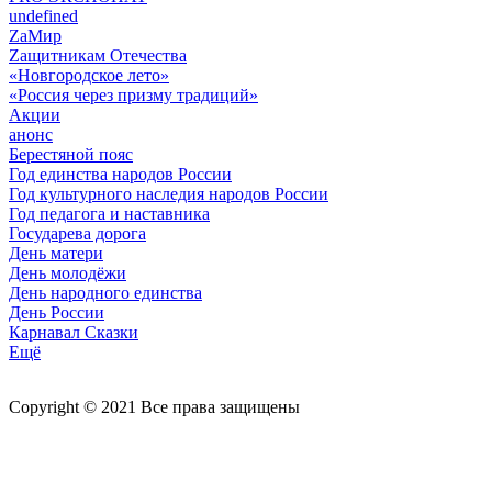
undefined
ZaМир
Zащитникам Отечества
«Новгородское лето»
«Россия через призму традиций»
Акции
анонс
Берестяной пояс
Год единства народов России
Год культурного наследия народов России
Год педагога и наставника
Государева дорога
День матери
День молодёжи
День народного единства
День России
Карнавал Сказки
Ещё
Copyright © 2021 Все права защищены