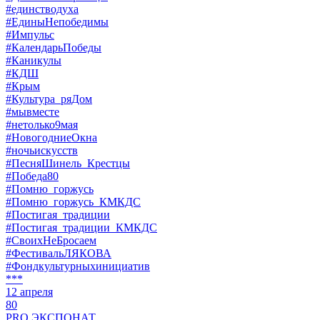
#единстводуха
#ЕдиныНепобедимы
#Импульс
#КалендарьПобеды
#Каникулы
#КДШ
#Крым
#Культура_ряДом
#мывместе
#нетолько9мая
#НовогодниеОкна
#ночьискусств
#ПесняШинель_Крестцы
#Победа80
#Помню_горжусь
#Помню_горжусь_КМКДС
#Постигая_традиции
#Постигая_традиции_КМКДС
#СвоихНеБросаем
#ФестивальЛЯКОВА
#Фондкультурныхинициатив
***
12 апреля
80
PRO ЭКСПОНАТ