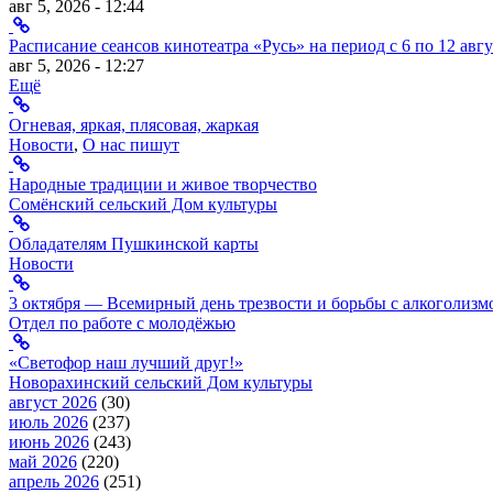
авг 5, 2026 - 12:44
Расписание сеансов кинотеатра «Русь» на период с 6 по 12 авгу
авг 5, 2026 - 12:27
Ещё
Огневая, яркая, плясовая, жаркая
Новости
,
О нас пишут
Народные традиции и живое творчество
Сомёнский сельский Дом культуры
Обладателям Пушкинской карты
Новости
3 октября — Всемирный день трезвости и борьбы с алкоголизм
Отдел по работе с молодёжью
«Светофор наш лучший друг!»
Новорахинский сельский Дом культуры
август 2026
(30)
июль 2026
(237)
июнь 2026
(243)
май 2026
(220)
апрель 2026
(251)