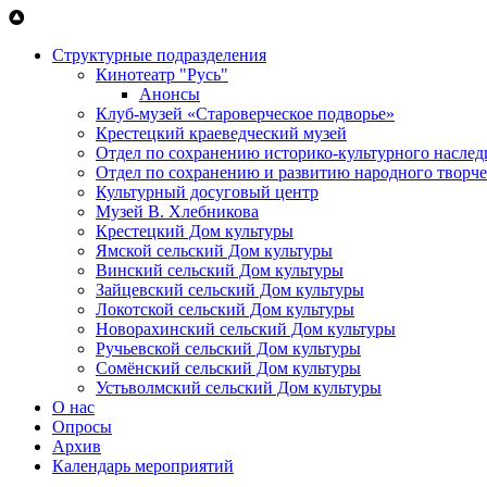
Перейти к основному содержанию
Структурные подразделения
Кинотеатр "Русь"
Анонсы
Клуб-музей «Староверческое подворье»
Крестецкий краеведческий музей
Отдел по сохранению историко-культурного наслед
Отдел по сохранению и развитию народного творче
Культурный досуговый центр
Музей В. Хлебникова
Крестецкий Дом культуры
Ямской сельский Дом культуры
Винский сельский Дом культуры
Зайцевский сельский Дом культуры
Локотской сельский Дом культуры
Новорахинский сельский Дом культуры
Ручьевской сельский Дом культуры
Сомёнский сельский Дом культуры
Устьволмский сельский Дом культуры
О нас
Опросы
Архив
Календарь мероприятий