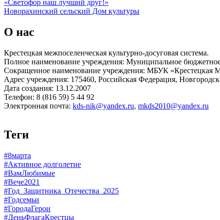
«Светофор наш лучший друг!»
Новорахинский сельский Дом культуры
О нас
Крестецкая межпоселенческая культурно-досуговая система.
Полное наименование учреждения: Муниципальное бюджетное 
Сокращенное наименование учреждения: МБУК «Крестецкая
Адрес учреждения: 175460, Российская Федерация, Новгородская
Дата создания: 13.12.2007
Телефон: 8 (816 59) 5 44 92
Электронная почта:
kds-nik@yandex.ru
,
mkds2010@yandex.ru
Теги
#8марта
#Активное долголетие
#ВамЛюбимые
#Вече2021
#Год_Защитника_Отечества_2025
#Годсемьи
#ГородаГерои
#ДеньФлагаКрестцы