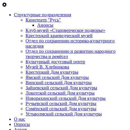
Перейти к основному содержанию
Структурные подразделения
Кинотеатр "Русь"
Анонсы
Клуб-музей «Староверческое подворье»
Крестецкий краеведческий музей
Отдел по сохранению историко-культурного
наследия
Отдел по сохранению и развитию народного
творчества и ремёсел
Культурный досуговый центр
Музей В. Хлебникова
Крестецкий Дом культуры
Ямской сельский Дом культуры
Винский сельский Дом культуры
Зайцевский сельский Дом культуры
Локотской сельский Дом культуры
Новорахинский сельский Дом культуры
Ручьевской сельский Дом культуры
Сомёнский сельский Дом культуры
Устьволмский сельский Дом культуры
О нас
Опросы
Архив