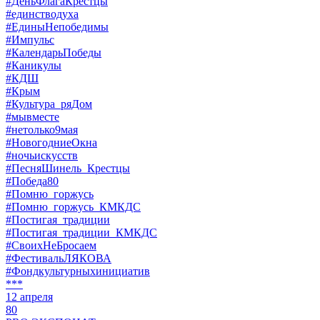
#ДеньФлагаКрестцы
#единстводуха
#ЕдиныНепобедимы
#Импульс
#КалендарьПобеды
#Каникулы
#КДШ
#Крым
#Культура_ряДом
#мывместе
#нетолько9мая
#НовогодниеОкна
#ночьискусств
#ПесняШинель_Крестцы
#Победа80
#Помню_горжусь
#Помню_горжусь_КМКДС
#Постигая_традиции
#Постигая_традиции_КМКДС
#СвоихНеБросаем
#ФестивальЛЯКОВА
#Фондкультурныхинициатив
***
12 апреля
80