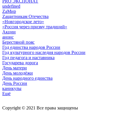
PRO ЭКСПОНАТ
undefined
ZaМир
Zащитникам Отечества
«Новгородское лето»
«Россия через призму традиций»
Акции
анонс
Берестяной пояс
Год единства народов России
Год культурного наследия народов России
Год педагога и наставника
Государева дорога
День матери
День молодёжи
День народного единства
День России
каникулы
Ещё
Copyright © 2021 Все права защищены