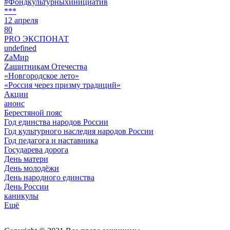
#Фондкультурныхинициатив
***
12 апреля
80
PRO ЭКСПОНАТ
undefined
ZaМир
Zащитникам Отечества
«Новгородское лето»
«Россия через призму традиций»
Акции
анонс
Берестяной пояс
Год единства народов России
Год культурного наследия народов России
Год педагога и наставника
Государева дорога
День матери
День молодёжи
День народного единства
День России
каникулы
Ещё