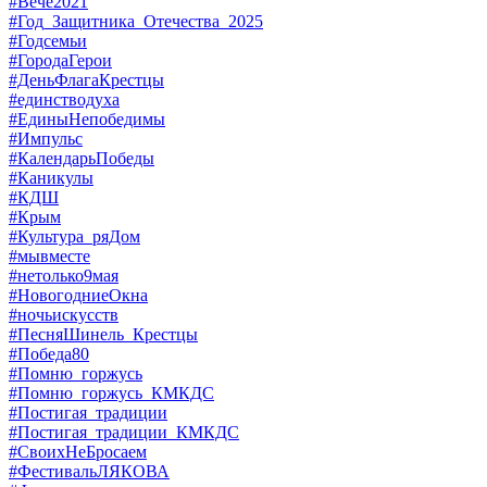
#Вече2021
#Год_Защитника_Отечества_2025
#Годсемьи
#ГородаГерои
#ДеньФлагаКрестцы
#единстводуха
#ЕдиныНепобедимы
#Импульс
#КалендарьПобеды
#Каникулы
#КДШ
#Крым
#Культура_ряДом
#мывместе
#нетолько9мая
#НовогодниеОкна
#ночьискусств
#ПесняШинель_Крестцы
#Победа80
#Помню_горжусь
#Помню_горжусь_КМКДС
#Постигая_традиции
#Постигая_традиции_КМКДС
#СвоихНеБросаем
#ФестивальЛЯКОВА