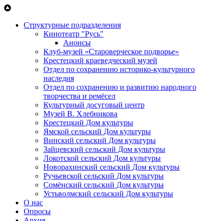
Перейти к основному содержанию
Структурные подразделения
Кинотеатр "Русь"
Анонсы
Клуб-музей «Староверческое подворье»
Крестецкий краеведческий музей
Отдел по сохранению историко-культурного
наследия
Отдел по сохранению и развитию народного
творчества и ремёсел
Культурный досуговый центр
Музей В. Хлебникова
Крестецкий Дом культуры
Ямской сельский Дом культуры
Винский сельский Дом культуры
Зайцевский сельский Дом культуры
Локотской сельский Дом культуры
Новорахинский сельский Дом культуры
Ручьевской сельский Дом культуры
Сомёнский сельский Дом культуры
Устьволмский сельский Дом культуры
О нас
Опросы
Архив