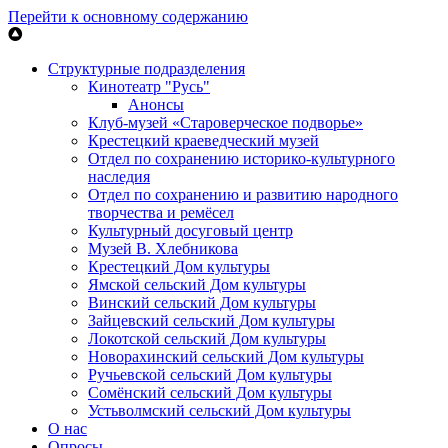
Перейти к основному содержанию
Структурные подразделения
Кинотеатр "Русь"
Анонсы
Клуб-музей «Староверческое подворье»
Крестецкий краеведческий музей
Отдел по сохранению историко-культурного
наследия
Отдел по сохранению и развитию народного
творчества и ремёсел
Культурный досуговый центр
Музей В. Хлебникова
Крестецкий Дом культуры
Ямской сельский Дом культуры
Винский сельский Дом культуры
Зайцевский сельский Дом культуры
Локотской сельский Дом культуры
Новорахинский сельский Дом культуры
Ручьевской сельский Дом культуры
Сомёнский сельский Дом культуры
Устьволмский сельский Дом культуры
О нас
Опросы