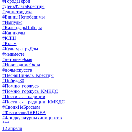
#ГородаГерои
#ДеньФлагаКрестцы
#единстводуха
#ЕдиныНепобедимы
#Импульс
#КалендарьПобеды
#Каникулы
#КДШ
#Крым
#Культура_ряДом
#мывместе
#нетолько9мая
#НовогодниеОкна
#ночьискусств
#ПесняШинель_Крестцы
#Победа80
#Помню_горжусь
#Помню_горжусь_КМКДС
#Постигая_традиции
#Постигая_традиции_КМКДС
#СвоихНеБросаем
#ФестивальЛЯКОВА
#Фондкультурныхинициатив
***
12 апреля