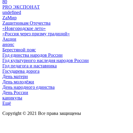
80
PRO ЭКСПОНАТ
undefined
ZaМир
Zащитникам Отечества
«Новгородское лето»
«Россия через призму традиций»
Акции
анонс
Берестяной пояс
Год единства народов России
Год культурного наследия народов России
Год педагога и наставника
Государева дорога
День матери
День молодёжи
День народного единства
День России
каникулы
Ещё
Copyright © 2021 Все права защищены