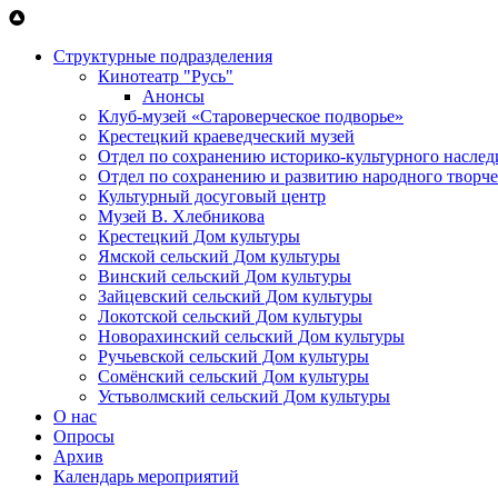
Перейти к основному содержанию
Структурные подразделения
Кинотеатр "Русь"
Анонсы
Клуб-музей «Староверческое подворье»
Крестецкий краеведческий музей
Отдел по сохранению историко-культурного наслед
Отдел по сохранению и развитию народного творче
Культурный досуговый центр
Музей В. Хлебникова
Крестецкий Дом культуры
Ямской сельский Дом культуры
Винский сельский Дом культуры
Зайцевский сельский Дом культуры
Локотской сельский Дом культуры
Новорахинский сельский Дом культуры
Ручьевской сельский Дом культуры
Сомёнский сельский Дом культуры
Устьволмский сельский Дом культуры
О нас
Опросы
Архив
Календарь мероприятий