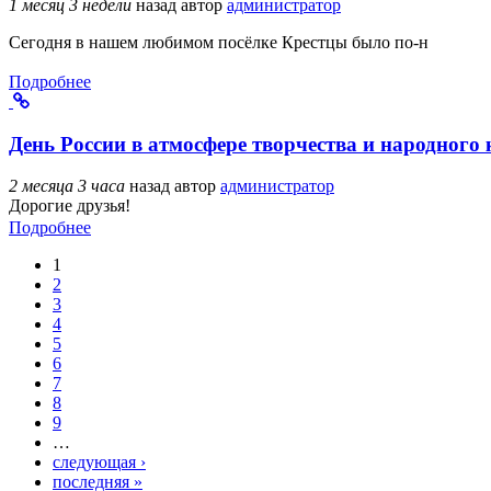
1 месяц 3 недели
назад
автор
администратор
Сегодня в нашем любимом посёлке Крестцы было по-н
Подробнее
День России в атмосфере творчества и народного 
2 месяца 3 часа
назад
автор
администратор
Дорогие друзья!
Подробнее
1
Страницы
2
3
4
5
6
7
8
9
…
следующая ›
последняя »