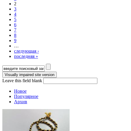
2
3
4
5
6
7
8
9
…
следующая ›
последняя »
Форма поиска
Leave this field blank
Новое
Популярное
Архив