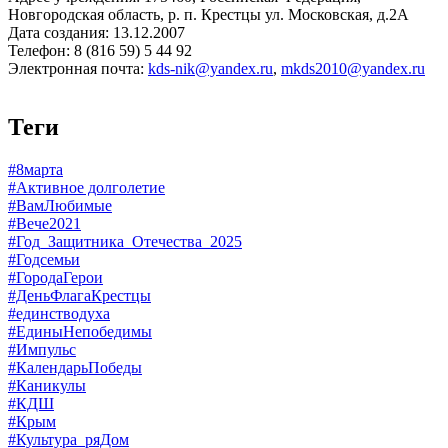
Новгородская область, р. п. Крестцы ул. Московская, д.2А
Дата создания: 13.12.2007
Телефон: 8 (816 59) 5 44 92
Электронная почта:
kds-nik@yandex.ru
,
mkds2010@yandex.ru
Теги
#8марта
#Активное долголетие
#ВамЛюбимые
#Вече2021
#Год_Защитника_Отечества_2025
#Годсемьи
#ГородаГерои
#ДеньФлагаКрестцы
#единстводуха
#ЕдиныНепобедимы
#Импульс
#КалендарьПобеды
#Каникулы
#КДШ
#Крым
#Культура_ряДом