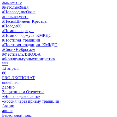
#мывместе
#нетолько9мая
#НовогодниеОкна
#ночьискусств
#ПесняШинель_Крестцы
#Победа80
#Помню_горжусь
#Помню_горжусь_КМКДС
#Постигая_традиции
#Постигая_традиции_КМКДС
#СвоихНеБросаем
#ФестивальЛЯКОВА
#Фондкультурныхинициатив
***
12 апреля
80
PRO ЭКСПОНАТ
undefined
ZaМир
Zащитникам Отечества
«Новгородское лето»
«Россия через призму традиций»
Акции
анонс
Берестяной пояс