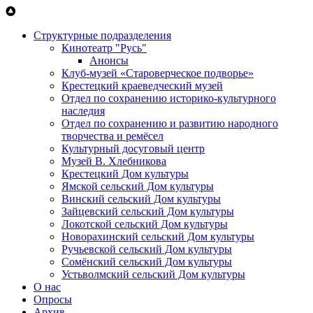
Перейти к основному содержанию
Структурные подразделения
Кинотеатр "Русь"
Анонсы
Клуб-музей «Староверческое подворье»
Крестецкий краеведческий музей
Отдел по сохранению историко-культурного
наследия
Отдел по сохранению и развитию народного
творчества и ремёсел
Культурный досуговый центр
Музей В. Хлебникова
Крестецкий Дом культуры
Ямской сельский Дом культуры
Винский сельский Дом культуры
Зайцевский сельский Дом культуры
Локотской сельский Дом культуры
Новорахинский сельский Дом культуры
Ручьевской сельский Дом культуры
Сомёнский сельский Дом культуры
Устьволмский сельский Дом культуры
О нас
Опросы
Архив