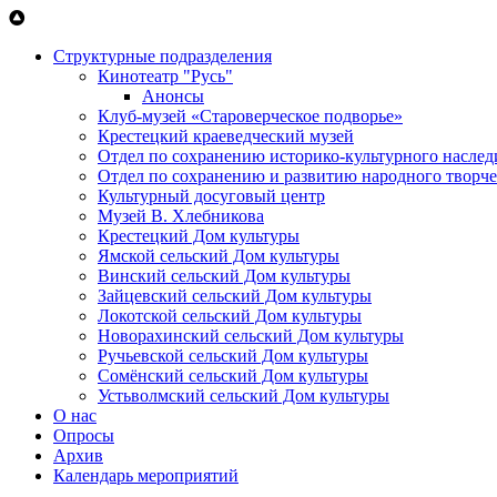
Перейти к основному содержанию
Структурные подразделения
Кинотеатр "Русь"
Анонсы
Клуб-музей «Староверческое подворье»
Крестецкий краеведческий музей
Отдел по сохранению историко-культурного наслед
Отдел по сохранению и развитию народного творче
Культурный досуговый центр
Музей В. Хлебникова
Крестецкий Дом культуры
Ямской сельский Дом культуры
Винский сельский Дом культуры
Зайцевский сельский Дом культуры
Локотской сельский Дом культуры
Новорахинский сельский Дом культуры
Ручьевской сельский Дом культуры
Сомёнский сельский Дом культуры
Устьволмский сельский Дом культуры
О нас
Опросы
Архив
Календарь мероприятий