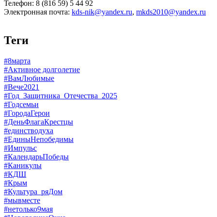
Телефон: 8 (816 59) 5 44 92
Электронная почта:
kds-nik@yandex.ru
,
mkds2010@yandex.ru
Теги
#8марта
#Активное долголетие
#ВамЛюбимые
#Вече2021
#Год_Защитника_Отечества_2025
#Годсемьи
#ГородаГерои
#ДеньФлагаКрестцы
#единстводуха
#ЕдиныНепобедимы
#Импульс
#КалендарьПобеды
#Каникулы
#КДШ
#Крым
#Культура_ряДом
#мывместе
#нетолько9мая