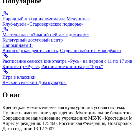
Популярное
Народный праздник «Фомаида Медуница»
Клуб-музей «Староверческое подворье»
Мастер-класс «Зимний пейзаж с домиком»
Культурный досуговый центр
Напоминаем!!!
Волонтёрская деятельность
,
Отдел по работе с молодёжью
Расписание сеансов кинотеатра «Русь» на период с 11 по 17 ян
Кинотеатр «Русь»
,
Расписание кинотеатра "Русь"
Игра в классики
Ямской сельский Дом культуры
О нас
Крестецкая межпоселенческая культурно-досуговая система.
Полное наименование учреждения: Муниципальное бюджетное 
Сокращенное наименование учреждения: МБУК «Крестецкая
Адрес учреждения: 175460, Российская Федерация, Новгородская
Дата создания: 13.12.2007