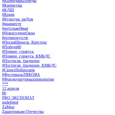
#КалендарьПобеды
#Каникулы
#КДШ
#Крым
#Культура_ряДом
#мывместе
#нетолько9мая
#НовогодниеОкна
#ночьискусств
#ПесняШинель_Крестцы
#Победа80
#Помню_горжусь
#Помню_горжусь_КМКДС
#Постигая_традиции
#Постигая_традиции_КМКДС
#СвоихНеБросаем
#ФестивальЛЯКОВА
#Фондкультурныхинициатив
***
12 апреля
80
PRO ЭКСПОНАТ
undefined
ZaМир
Zащитникам Отечества