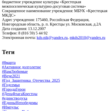
бюджетное учреждение культуры «Крестецкая
межпоселенческая культурно-досуговая система»
Сокращенное наименование учреждения: МБУК «Крестецкая
МКДС»
Адрес учреждения: 175460, Российская Федерация,
Новгородская область, р. п. Крестцы ул. Московская, д.2А
Дата создания: 13.12.2007
Телефон: 8 (816 59) 5 44 92
Электронная почта:
kds-nik@yandex.ru
,
mkds2010@yandex.ru
Теги
#8марта
#Активное долголетие
#ВамЛюбимые
#Вече2021
#Год_Защитника_Отечества_2025
#Годсемьи
#ГородаГерои
#ДеньФлагаКрестцы
#единстводуха
#ЕдиныНепобедимы
#Импульс