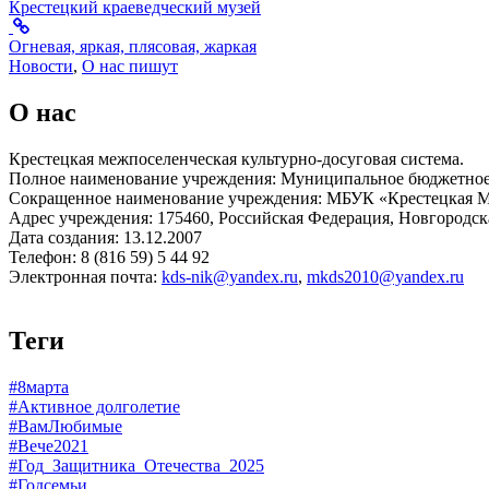
Крестецкий краеведческий музей
Огневая, яркая, плясовая, жаркая
Новости
,
О нас пишут
О нас
Крестецкая межпоселенческая культурно-досуговая система.
Полное наименование учреждения: Муниципальное бюджетное 
Сокращенное наименование учреждения: МБУК «Крестецкая
Адрес учреждения: 175460, Российская Федерация, Новгородская
Дата создания: 13.12.2007
Телефон: 8 (816 59) 5 44 92
Электронная почта:
kds-nik@yandex.ru
,
mkds2010@yandex.ru
Теги
#8марта
#Активное долголетие
#ВамЛюбимые
#Вече2021
#Год_Защитника_Отечества_2025
#Годсемьи