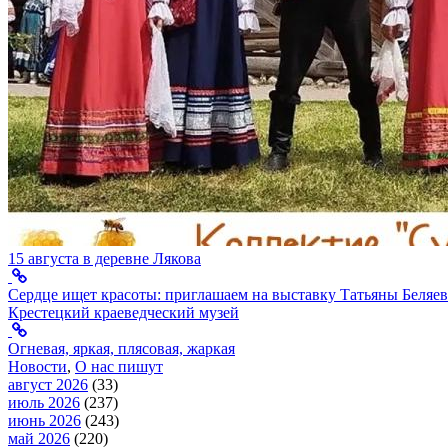
15 августа в деревне Лякова
Сердце ищет красоты: приглашаем на выставку Татьяны Беляев
Крестецкий краеведческий музей
Огневая, яркая, плясовая, жаркая
Новости
,
О нас пишут
август 2026
(33)
июль 2026
(237)
июнь 2026
(243)
май 2026
(220)