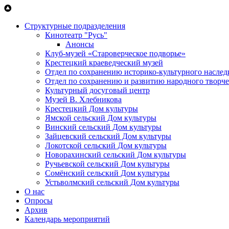
Перейти к основному содержанию
Структурные подразделения
Кинотеатр "Русь"
Анонсы
Клуб-музей «Староверческое подворье»
Крестецкий краеведческий музей
Отдел по сохранению историко-культурного наслед
Отдел по сохранению и развитию народного творче
Культурный досуговый центр
Музей В. Хлебникова
Крестецкий Дом культуры
Ямской сельский Дом культуры
Винский сельский Дом культуры
Зайцевский сельский Дом культуры
Локотской сельский Дом культуры
Новорахинский сельский Дом культуры
Ручьевской сельский Дом культуры
Сомёнский сельский Дом культуры
Устьволмский сельский Дом культуры
О нас
Опросы
Архив
Календарь мероприятий