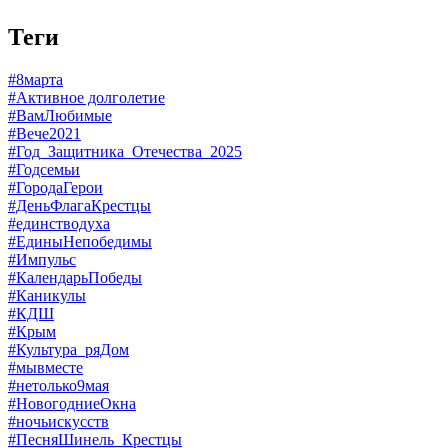
Теги
#8марта
#Активное долголетие
#ВамЛюбимые
#Вече2021
#Год_Защитника_Отечества_2025
#Годсемьи
#ГородаГерои
#ДеньФлагаКрестцы
#единстводуха
#ЕдиныНепобедимы
#Импульс
#КалендарьПобеды
#Каникулы
#КДШ
#Крым
#Культура_ряДом
#мывместе
#нетолько9мая
#НовогодниеОкна
#ночьискусств
#ПесняШинель_Крестцы