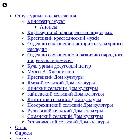
Перейти к основному содержанию
Структурные подразделения
Кинотеатр "Русь"
Анонсы
Клуб-музей «Староверческое подворье»
Крестецкий краеведческий музей
Отдел по сохранению историко-культурного
наследия
Отдел по сохранению и развитию народного
творчества и ремёсел
Культурный досуговый центр
Музей В. Хлебникова
Крестецкий Дом культуры
Ямской сельский Дом культуры
Винский сельский Дом культуры
Зайцевский сельский Дом культуры
Локотской сельский Дом культуры
Новорахинский сельский Дом культуры
Ручьевской сельский Дом культуры
Сомёнский сельский Дом культуры
Устьволмский сельский Дом культуры
О нас
Опросы
Архив