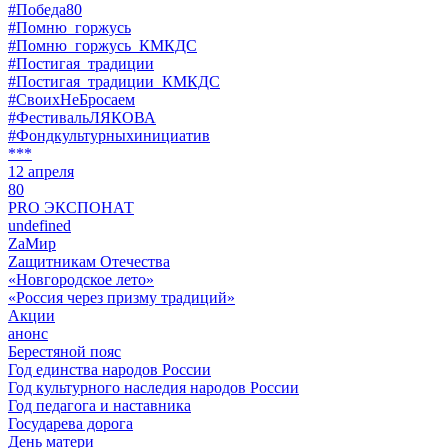
#Победа80
#Помню_горжусь
#Помню_горжусь_КМКДС
#Постигая_традиции
#Постигая_традиции_КМКДС
#СвоихНеБросаем
#ФестивальЛЯКОВА
#Фондкультурныхинициатив
***
12 апреля
80
PRO ЭКСПОНАТ
undefined
ZaМир
Zащитникам Отечества
«Новгородское лето»
«Россия через призму традиций»
Акции
анонс
Берестяной пояс
Год единства народов России
Год культурного наследия народов России
Год педагога и наставника
Государева дорога
День матери