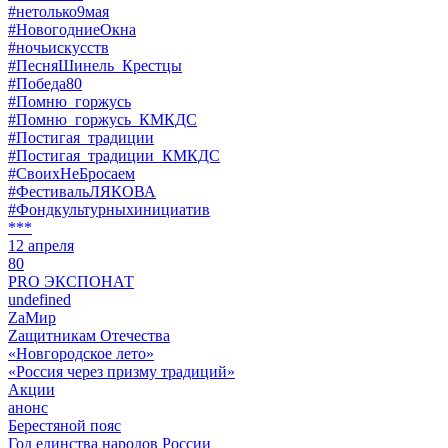
#нетолько9мая
#НовогодниеОкна
#ночьискусств
#ПесняШинель_Крестцы
#Победа80
#Помню_горжусь
#Помню_горжусь_КМКДС
#Постигая_традиции
#Постигая_традиции_КМКДС
#СвоихНеБросаем
#ФестивальЛЯКОВА
#Фондкультурныхинициатив
***
12 апреля
80
PRO ЭКСПОНАТ
undefined
ZaМир
Zащитникам Отечества
«Новгородское лето»
«Россия через призму традиций»
Акции
анонс
Берестяной пояс
Год единства народов России