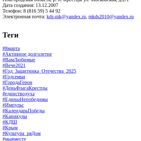
Дата создания: 13.12.2007
Телефон: 8 (816 59) 5 44 92
Электронная почта:
kds-nik@yandex.ru
,
mkds2010@yandex.ru
Теги
#8марта
#Активное долголетие
#ВамЛюбимые
#Вече2021
#Год_Защитника_Отечества_2025
#Годсемьи
#ГородаГерои
#ДеньФлагаКрестцы
#единстводуха
#ЕдиныНепобедимы
#Импульс
#КалендарьПобеды
#Каникулы
#КДШ
#Крым
#Культура_ряДом
#мывместе