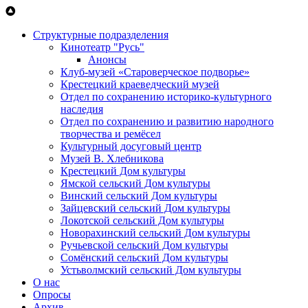
Перейти к основному содержанию
Структурные подразделения
Кинотеатр "Русь"
Анонсы
Клуб-музей «Староверческое подворье»
Крестецкий краеведческий музей
Отдел по сохранению историко-культурного
наследия
Отдел по сохранению и развитию народного
творчества и ремёсел
Культурный досуговый центр
Музей В. Хлебникова
Крестецкий Дом культуры
Ямской сельский Дом культуры
Винский сельский Дом культуры
Зайцевский сельский Дом культуры
Локотской сельский Дом культуры
Новорахинский сельский Дом культуры
Ручьевской сельский Дом культуры
Сомёнский сельский Дом культуры
Устьволмский сельский Дом культуры
О нас
Опросы
Архив