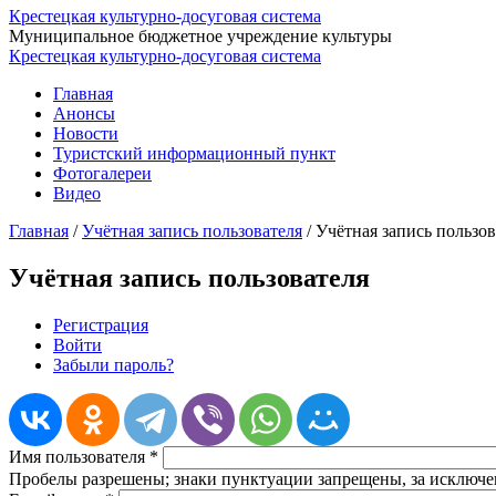
Крестецкая культурно-досуговая система
Муниципальное бюджетное учреждение культуры
Крестецкая культурно-досуговая система
Главная
Анонсы
Новости
Туристский информационный пункт
Фотогалереи
Видео
Главная
/
Учётная запись пользователя
/
Учётная запись пользов
Учётная запись пользователя
Регистрация
(активная вкладка)
Войти
Главные вкладки
Забыли пароль?
Имя пользователя
*
Пробелы разрешены; знаки пунктуации запрещены, за исключен