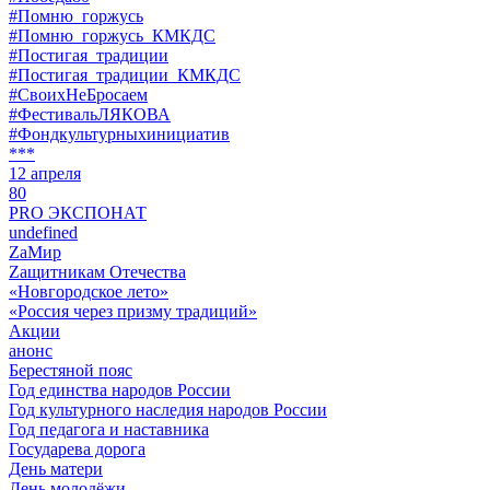
#Помню_горжусь
#Помню_горжусь_КМКДС
#Постигая_традиции
#Постигая_традиции_КМКДС
#СвоихНеБросаем
#ФестивальЛЯКОВА
#Фондкультурныхинициатив
***
12 апреля
80
PRO ЭКСПОНАТ
undefined
ZaМир
Zащитникам Отечества
«Новгородское лето»
«Россия через призму традиций»
Акции
анонс
Берестяной пояс
Год единства народов России
Год культурного наследия народов России
Год педагога и наставника
Государева дорога
День матери
День молодёжи