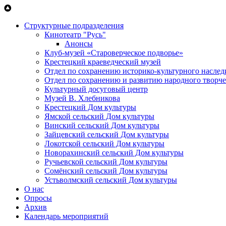
Перейти к основному содержанию
Структурные подразделения
Кинотеатр "Русь"
Анонсы
Клуб-музей «Староверческое подворье»
Крестецкий краеведческий музей
Отдел по сохранению историко-культурного наслед
Отдел по сохранению и развитию народного творче
Культурный досуговый центр
Музей В. Хлебникова
Крестецкий Дом культуры
Ямской сельский Дом культуры
Винский сельский Дом культуры
Зайцевский сельский Дом культуры
Локотской сельский Дом культуры
Новорахинский сельский Дом культуры
Ручьевской сельский Дом культуры
Сомёнский сельский Дом культуры
Устьволмский сельский Дом культуры
О нас
Опросы
Архив
Календарь мероприятий