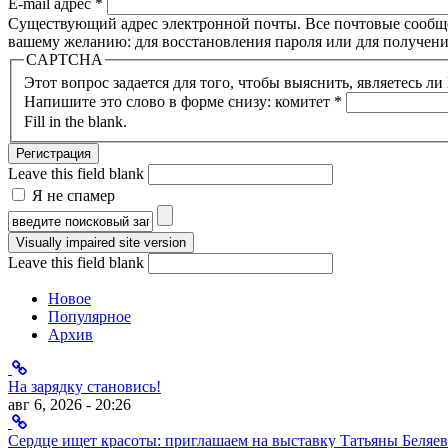
E-mail адрес
*
Существующий адрес электронной почты. Все почтовые сообщени
вашему желанию: для восстановления пароля или для получени
CAPTCHA
Этот вопрос задается для того, чтобы выяснить, являетесь л
Напишите это слово в форме снизу: комитет
*
Fill in the blank.
Leave this field blank
Я не спамер
Я спамер
Форма поиска
Leave this field blank
Новое
Популярное
Архив
На зарядку становись!
авг 6, 2026 - 20:26
Сердце ищет красоты: приглашаем на выставку Татьяны Беляев