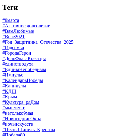
Теги
#8марта
#Активное долголетие
#ВамЛюбимые
#Вече2021
#Год_Защитника_Отечества_2025
#Годсемьи
#ГородаГерои
#ДеньФлагаКрестцы
#единстводуха
#ЕдиныНепобедимы
#Импульс
#КалендарьПобеды
#Каникулы
#КДШ
#Крым
#Культура_ряДом
#мывместе
#нетолько9мая
#НовогодниеОкна
#ночьискусств
#ПесняШинель_Крестцы
#Победа80