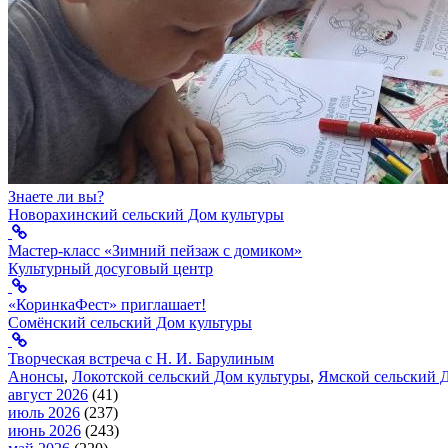
Знаете ли вы?
Новорахинский сельский Дом культуры
Мастер-класс «Зимний пейзаж с домиком»
Культурный досуговый центр
«КоринкаФест» приглашает!
Сомёнский сельский Дом культуры
Творческая встреча с Н. И. Барулиным
Анонсы
,
Локотской сельский Дом культуры
,
Ямской сельский 
август 2026
(41)
июль 2026
(237)
июнь 2026
(243)