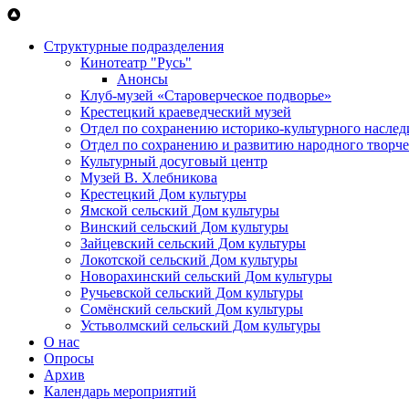
Перейти к основному содержанию
Структурные подразделения
Кинотеатр "Русь"
Анонсы
Клуб-музей «Староверческое подворье»
Крестецкий краеведческий музей
Отдел по сохранению историко-культурного наслед
Отдел по сохранению и развитию народного творче
Культурный досуговый центр
Музей В. Хлебникова
Крестецкий Дом культуры
Ямской сельский Дом культуры
Винский сельский Дом культуры
Зайцевский сельский Дом культуры
Локотской сельский Дом культуры
Новорахинский сельский Дом культуры
Ручьевской сельский Дом культуры
Сомёнский сельский Дом культуры
Устьволмский сельский Дом культуры
О нас
Опросы
Архив
Календарь мероприятий