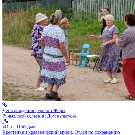
День рождения деревни Жары
Ручьевской сельский Дом культуры
«Окна Победы»
Крестецкий краеведческий музей
,
Отдел по сохранению