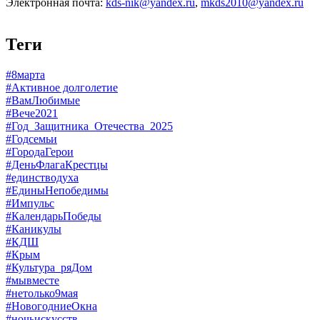
Электронная почта:
kds-nik@yandex.ru
,
mkds2010@yandex.ru
Теги
#8марта
#Активное долголетие
#ВамЛюбимые
#Вече2021
#Год_Защитника_Отечества_2025
#Годсемьи
#ГородаГерои
#ДеньФлагаКрестцы
#единстводуха
#ЕдиныНепобедимы
#Импульс
#КалендарьПобеды
#Каникулы
#КДШ
#Крым
#Культура_ряДом
#мывместе
#нетолько9мая
#НовогодниеОкна
#ночьискусств