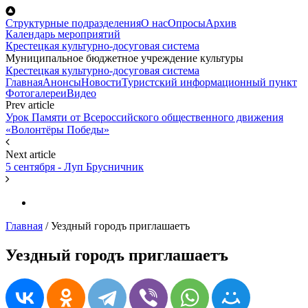
Перейти к основному содержанию
Структурные подразделения
О нас
Опросы
Архив
Календарь мероприятий
Крестецкая культурно-досуговая система
Муниципальное бюджетное учреждение культуры
Крестецкая культурно-досуговая система
Главная
Анонсы
Новости
Туристский информационный пункт
Фотогалереи
Видео
Prev article
Урок Памяти от Всероссийского общественного движения
«Волонтёры Победы»
Next article
5 сентября - Луп Брусничник
Главная
/
Уездный городъ приглашаетъ
Уездный городъ приглашаетъ