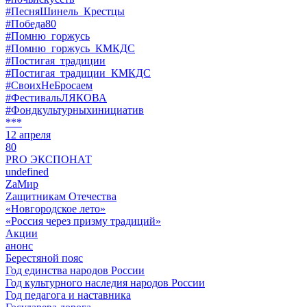
#ПесняШинель_Крестцы
#Победа80
#Помню_горжусь
#Помню_горжусь_КМКДС
#Постигая_традиции
#Постигая_традиции_КМКДС
#СвоихНеБросаем
#ФестивальЛЯКОВА
#Фондкультурныхинициатив
***
12 апреля
80
PRO ЭКСПОНАТ
undefined
ZaМир
Zащитникам Отечества
«Новгородское лето»
«Россия через призму традиций»
Акции
анонс
Берестяной пояс
Год единства народов России
Год культурного наследия народов России
Год педагога и наставника