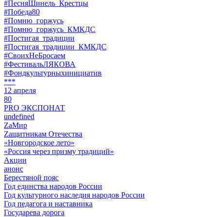
#ПесняШинель_Крестцы
#Победа80
#Помню_горжусь
#Помню_горжусь_КМКДС
#Постигая_традиции
#Постигая_традиции_КМКДС
#СвоихНеБросаем
#ФестивальЛЯКОВА
#Фондкультурныхинициатив
***
12 апреля
80
PRO ЭКСПОНАТ
undefined
ZaМир
Zащитникам Отечества
«Новгородское лето»
«Россия через призму традиций»
Акции
анонс
Берестяной пояс
Год единства народов России
Год культурного наследия народов России
Год педагога и наставника
Государева дорога