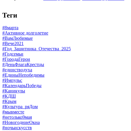
Теги
#8марта
#Активное долголетие
#ВамЛюбимые
#Вече2021
#Год_Защитника_Отечества_2025
#Годсемьи
#ГородаГерои
#ДеньФлагаКрестцы
#единстводуха
#ЕдиныНепобедимы
#Импульс
#КалендарьПобеды
#Каникулы
#КДШ
#Крым
#Культура_ряДом
#мывместе
#нетолько9мая
#НовогодниеОкна
#ночьискусств