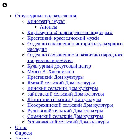
Перейти к основному содержанию
Структурные подразделения
Кинотеатр "Русь"
Анонсы
Клуб-музей «Староверческое подворье»
Крестецкий краеведческий музей
Отдел по сохранению историко-культурного
наследия
Отдел по сохранению и развитию народного
творчества и ремёсел
Культурный досуговый центр
Музей В. Хлебникова
Крестецкий Дом культуры
Ямской сельский Дом культуры
Винский сельский Дом культуры
Зайцевский сельский Дом культуры
Локотской сельский Дом культуры
Новорахинский сельский Дом культуры
Ручьевской сельский Дом культуры
Сомёнский сельский Дом культуры
Устьволмский сельский Дом культуры
О нас
Опросы
Архив