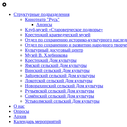
Перейти к основному содержанию
Структурные подразделения
Кинотеатр "Русь"
Анонсы
Клуб-музей «Староверческое подворье»
Крестецкий краеведческий музей
Отдел по сохранению историко-культурного наслед
Отдел по сохранению и развитию народного творче
Культурный досуговый центр
Музей В. Хлебникова
Крестецкий Дом культуры
Ямской сельский Дом культуры
Винский сельский Дом культуры
Зайцевский сельский Дом культуры
Локотской сельский Дом культуры
Новорахинский сельский Дом культуры
Ручьевской сельский Дом культуры
Сомёнский сельский Дом культуры
Устьволмский сельский Дом культуры
О нас
Опросы
Архив
Календарь мероприятий