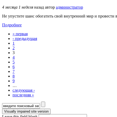
4 месяца 1 неделя
назад
автор
администратор
Не упустите шанс обогатить свой внутренний мир и провести в
Подробнее
« первая
Страницы
‹ предыдущая
1
2
3
4
5
6
7
8
9
…
следующая ›
последняя »
Форма поиска
Leave this field blank