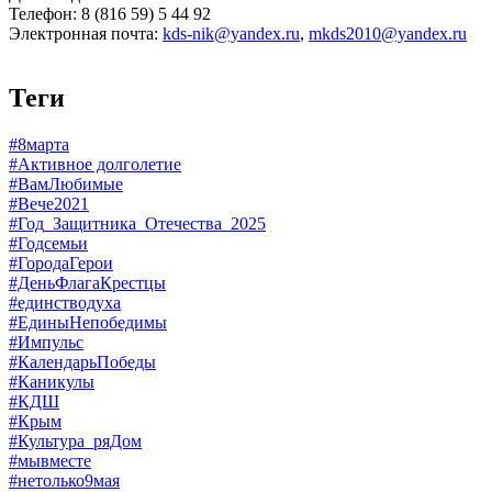
Телефон: 8 (816 59) 5 44 92
Электронная почта:
kds-nik@yandex.ru
,
mkds2010@yandex.ru
Теги
#8марта
#Активное долголетие
#ВамЛюбимые
#Вече2021
#Год_Защитника_Отечества_2025
#Годсемьи
#ГородаГерои
#ДеньФлагаКрестцы
#единстводуха
#ЕдиныНепобедимы
#Импульс
#КалендарьПобеды
#Каникулы
#КДШ
#Крым
#Культура_ряДом
#мывместе
#нетолько9мая