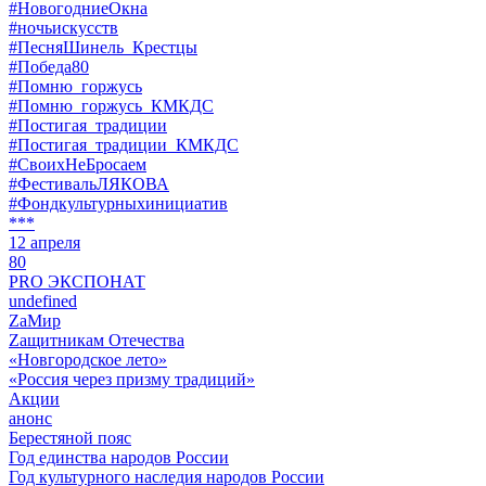
#НовогодниеОкна
#ночьискусств
#ПесняШинель_Крестцы
#Победа80
#Помню_горжусь
#Помню_горжусь_КМКДС
#Постигая_традиции
#Постигая_традиции_КМКДС
#СвоихНеБросаем
#ФестивальЛЯКОВА
#Фондкультурныхинициатив
***
12 апреля
80
PRO ЭКСПОНАТ
undefined
ZaМир
Zащитникам Отечества
«Новгородское лето»
«Россия через призму традиций»
Акции
анонс
Берестяной пояс
Год единства народов России
Год культурного наследия народов России