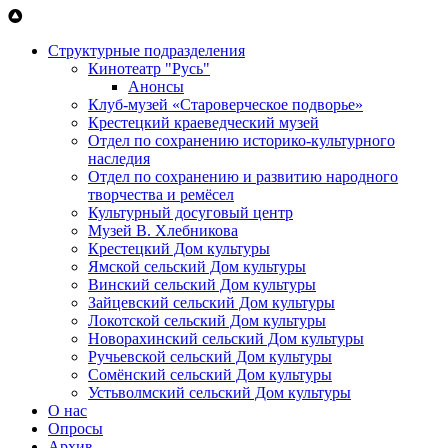
Перейти к основному содержанию
Структурные подразделения
Кинотеатр "Русь"
Анонсы
Клуб-музей «Староверческое подворье»
Крестецкий краеведческий музей
Отдел по сохранению историко-культурного
наследия
Отдел по сохранению и развитию народного
творчества и ремёсел
Культурный досуговый центр
Музей В. Хлебникова
Крестецкий Дом культуры
Ямской сельский Дом культуры
Винский сельский Дом культуры
Зайцевский сельский Дом культуры
Локотской сельский Дом культуры
Новорахинский сельский Дом культуры
Ручьевской сельский Дом культуры
Сомёнский сельский Дом культуры
Устьволмский сельский Дом культуры
О нас
Опросы
Архив