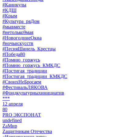
#Каникулы
#КДШ
#Крым
#Культура_ряДом
#мывместе
#нетолько9мая
#НовогодниеОкна
#ночьискусств
#ПесняШинель_Крестцы
#Победа80
#Помню_горжусь
#Помню_горжусь_КМКДС
#Постигая_традиции
#Постигая_традиции_КМКДС
#СвоихНеБросаем
#ФестивальЛЯКОВА
#Фондкультурныхинициатив
***
12 апреля
80
PRO ЭКСПОНАТ
undefined
ZaМир
Zащитникам Отечества
«Новгородское лето»