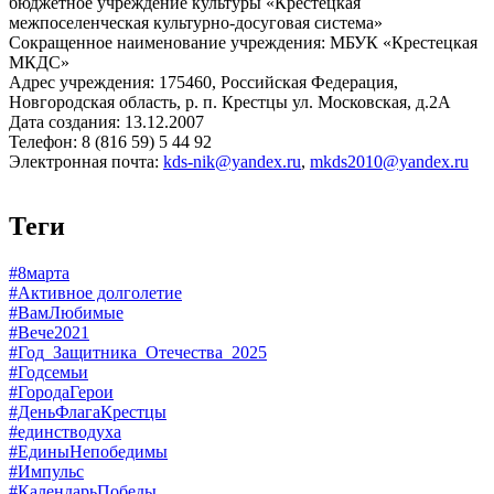
бюджетное учреждение культуры «Крестецкая
межпоселенческая культурно-досуговая система»
Сокращенное наименование учреждения: МБУК «Крестецкая
МКДС»
Адрес учреждения: 175460, Российская Федерация,
Новгородская область, р. п. Крестцы ул. Московская, д.2А
Дата создания: 13.12.2007
Телефон: 8 (816 59) 5 44 92
Электронная почта:
kds-nik@yandex.ru
,
mkds2010@yandex.ru
Теги
#8марта
#Активное долголетие
#ВамЛюбимые
#Вече2021
#Год_Защитника_Отечества_2025
#Годсемьи
#ГородаГерои
#ДеньФлагаКрестцы
#единстводуха
#ЕдиныНепобедимы
#Импульс
#КалендарьПобеды