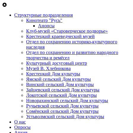
Перейти к основному содержанию
Структурные подразделения
Кинотеатр "Русь"
Анонсы
Клуб-музей «Староверческое подворье»
Крестецкий краеведческий музей
Отдел по сохранению историко-культурного
наследия
Отдел по сохранению и развитию народного
творчества и ремёсел
Культурный досуговый центр
Музей В. Хлебникова
Крестецкий Дом культуры
Ямской сельский Дом культуры
Винский сельский Дом культуры
Зайцевский сельский Дом культуры
Локотской сельский Дом культуры
Новорахинский сельский Дом культуры
Ручьевской сельский Дом культуры
Сомёнский сельский Дом культуры
Устьволмский сельский Дом культуры
О нас
Опросы
Архив