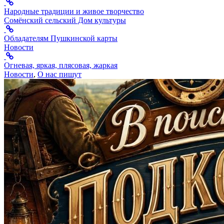
Народные традиции и живое творчество
Сомёнский сельский Дом культуры
Обладателям Пушкинской карты
Новости
Огневая, яркая, плясовая, жаркая
Новости
,
О нас пишут