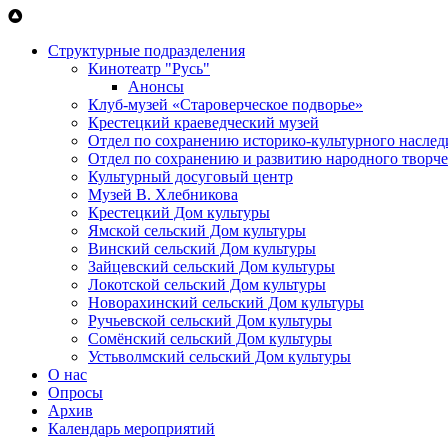
Перейти к основному содержанию
Структурные подразделения
Кинотеатр "Русь"
Анонсы
Клуб-музей «Староверческое подворье»
Крестецкий краеведческий музей
Отдел по сохранению историко-культурного наслед
Отдел по сохранению и развитию народного творче
Культурный досуговый центр
Музей В. Хлебникова
Крестецкий Дом культуры
Ямской сельский Дом культуры
Винский сельский Дом культуры
Зайцевский сельский Дом культуры
Локотской сельский Дом культуры
Новорахинский сельский Дом культуры
Ручьевской сельский Дом культуры
Сомёнский сельский Дом культуры
Устьволмский сельский Дом культуры
О нас
Опросы
Архив
Календарь мероприятий