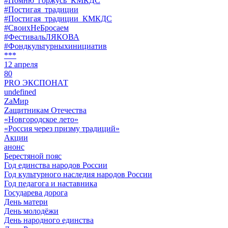
#Помню_горжусь_КМКДС
#Постигая_традиции
#Постигая_традиции_КМКДС
#СвоихНеБросаем
#ФестивальЛЯКОВА
#Фондкультурныхинициатив
***
12 апреля
80
PRO ЭКСПОНАТ
undefined
ZaМир
Zащитникам Отечества
«Новгородское лето»
«Россия через призму традиций»
Акции
анонс
Берестяной пояс
Год единства народов России
Год культурного наследия народов России
Год педагога и наставника
Государева дорога
День матери
День молодёжи
День народного единства