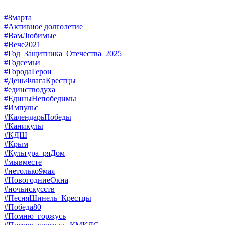
#8марта
#Активное долголетие
#ВамЛюбимые
#Вече2021
#Год_Защитника_Отечества_2025
#Годсемьи
#ГородаГерои
#ДеньФлагаКрестцы
#единстводуха
#ЕдиныНепобедимы
#Импульс
#КалендарьПобеды
#Каникулы
#КДШ
#Крым
#Культура_ряДом
#мывместе
#нетолько9мая
#НовогодниеОкна
#ночьискусств
#ПесняШинель_Крестцы
#Победа80
#Помню_горжусь