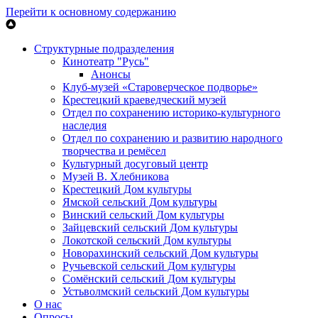
Перейти к основному содержанию
Структурные подразделения
Кинотеатр "Русь"
Анонсы
Клуб-музей «Староверческое подворье»
Крестецкий краеведческий музей
Отдел по сохранению историко-культурного
наследия
Отдел по сохранению и развитию народного
творчества и ремёсел
Культурный досуговый центр
Музей В. Хлебникова
Крестецкий Дом культуры
Ямской сельский Дом культуры
Винский сельский Дом культуры
Зайцевский сельский Дом культуры
Локотской сельский Дом культуры
Новорахинский сельский Дом культуры
Ручьевской сельский Дом культуры
Сомёнский сельский Дом культуры
Устьволмский сельский Дом культуры
О нас
Опросы