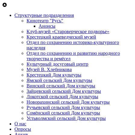
Перейти к основному содержанию
Структурные подразделения
Кинотеатр "Русь"
Анонсы
Клуб-музей «Староверческое подворье»
Крестецкий краеведческий музей
Отдел по сохранению историко-культурного
наследия
Отдел по сохранению и развитию народного
творчества и ремёсел
Культурный досуговый центр
Музей В. Хлебникова
Крестецкий Дом культуры
Ямской сельский Дом культуры
Винский сельский Дом культуры
Зайцевский сельский Дом культуры
Локотской сельский Дом культуры
Новорахинский сельский Дом культуры
Ручьевской сельский Дом культуры
Сомёнский сельский Дом культуры
Устьволмский сельский Дом культуры
О нас
Опросы
Архив