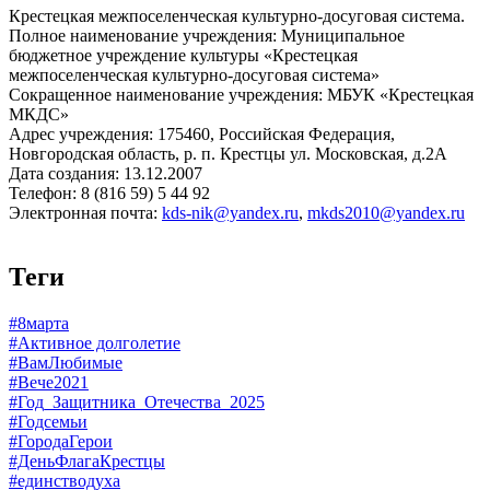
Крестецкая межпоселенческая культурно-досуговая система.
Полное наименование учреждения: Муниципальное
бюджетное учреждение культуры «Крестецкая
межпоселенческая культурно-досуговая система»
Сокращенное наименование учреждения: МБУК «Крестецкая
МКДС»
Адрес учреждения: 175460, Российская Федерация,
Новгородская область, р. п. Крестцы ул. Московская, д.2А
Дата создания: 13.12.2007
Телефон: 8 (816 59) 5 44 92
Электронная почта:
kds-nik@yandex.ru
,
mkds2010@yandex.ru
Теги
#8марта
#Активное долголетие
#ВамЛюбимые
#Вече2021
#Год_Защитника_Отечества_2025
#Годсемьи
#ГородаГерои
#ДеньФлагаКрестцы
#единстводуха