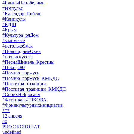
#ЕдиныНепобедимы
#Импульс
#КалендарьПобеды
#Каникулы
#КДШ
#Крым
#Культура_ряДом
#мывместе
#нетолько9мая
#НовогодниеОкна
#ночьискусств
#ПесняШинель_Крестцы
#Победа80
#Помню_горжусь
#Помню_горжусь_КМКДС
#Постигая_традиции
#Постигая_традиции_КМКДС
#СвоихНеБросаем
#ФестивальЛЯКОВА
#Фондкультурныхинициатив
***
12 апреля
80
PRO ЭКСПОНАТ
undefined