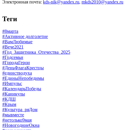
Электронная почта:
kds-nik@yandex.ru
,
mkds2010@yandex.ru
Теги
#8марта
#Активное долголетие
#ВамЛюбимые
#Вече2021
#Год_Защитника_Отечества_2025
#Годсемьи
#ГородаГерои
#ДеньФлагаКрестцы
#единстводуха
#ЕдиныНепобедимы
#Импульс
#КалендарьПобеды
#Каникулы
#КДШ
#Крым
#Культура_ряДом
#мывместе
#нетолько9мая
#НовогодниеОкна