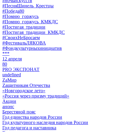
#ночьискусств
#ПесняШинель_Крестцы
#Победа80
#Помню_горжусь
#Помню_горжусь_КМКДС
#Постигая_традиции
#Постигая_традиции_КМКДС
#СвоихНеБросаем
#ФестивальЛЯКОВА
#Фондкультурныхинициатив
***
12 апреля
80
PRO ЭКСПОНАТ
undefined
ZaМир
Zащитникам Отечества
«Новгородское лето»
«Россия через призму традиций»
Акции
анонс
Берестяной пояс
Год единства народов России
Год культурного наследия народов России
Год педагога и наставника