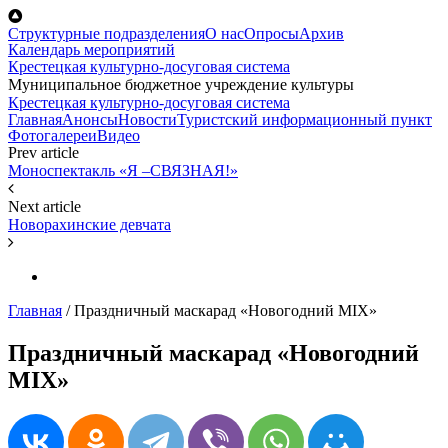
Перейти к основному содержанию
Структурные подразделения
О нас
Опросы
Архив
Календарь мероприятий
Крестецкая культурно-досуговая система
Муниципальное бюджетное учреждение культуры
Крестецкая культурно-досуговая система
Главная
Анонсы
Новости
Туристский информационный пункт
Фотогалереи
Видео
Prev article
Моноспектакль «Я –СВЯЗНАЯ!»
Next article
Новорахинские девчата
Главная
/
Праздничный маскарад «Новогодний MIX»
Праздничный маскарад «Новогодний
MIX»