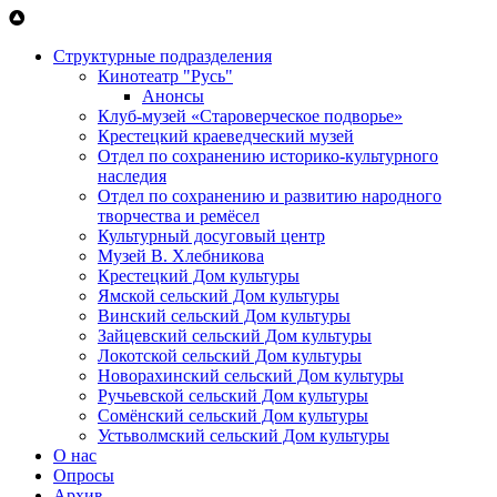
Перейти к основному содержанию
Структурные подразделения
Кинотеатр "Русь"
Анонсы
Клуб-музей «Староверческое подворье»
Крестецкий краеведческий музей
Отдел по сохранению историко-культурного
наследия
Отдел по сохранению и развитию народного
творчества и ремёсел
Культурный досуговый центр
Музей В. Хлебникова
Крестецкий Дом культуры
Ямской сельский Дом культуры
Винский сельский Дом культуры
Зайцевский сельский Дом культуры
Локотской сельский Дом культуры
Новорахинский сельский Дом культуры
Ручьевской сельский Дом культуры
Сомёнский сельский Дом культуры
Устьволмский сельский Дом культуры
О нас
Опросы
Архив