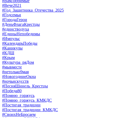
#ВамЛюбимые
#Вече2021
#Год_Защитника_Отечества_2025
#Годсемьи
#ГородаГерои
#ДеньФлагаКрестцы
#единстводуха
#ЕдиныНепобедимы
#Импульс
#КалендарьПобеды
#Каникулы
#КДШ
#Крым
#Культура_ряДом
#мывместе
#нетолько9мая
#НовогодниеОкна
#ночьискусств
#ПесняШинель_Крестцы
#Победа80
#Помню_горжусь
#Помню_горжусь_КМКДС
#Постигая_традиции
#Постигая_традиции_КМКДС
#СвоихНеБросаем