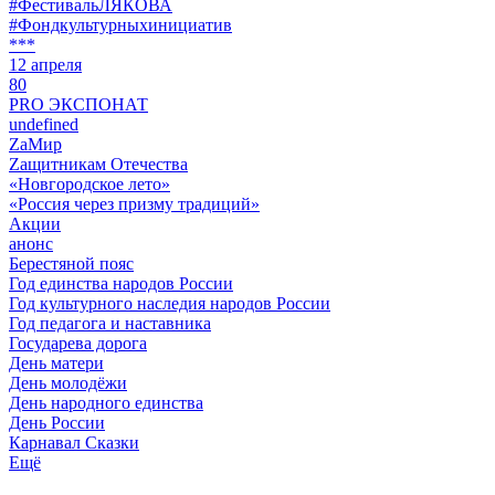
#ФестивальЛЯКОВА
#Фондкультурныхинициатив
***
12 апреля
80
PRO ЭКСПОНАТ
undefined
ZaМир
Zащитникам Отечества
«Новгородское лето»
«Россия через призму традиций»
Акции
анонс
Берестяной пояс
Год единства народов России
Год культурного наследия народов России
Год педагога и наставника
Государева дорога
День матери
День молодёжи
День народного единства
День России
Карнавал Сказки
Ещё