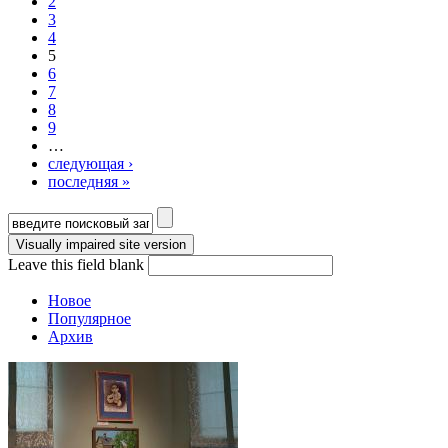
2
3
4
5
6
7
8
9
…
следующая ›
последняя »
Форма поиска
Leave this field blank
Новое
Популярное
Архив