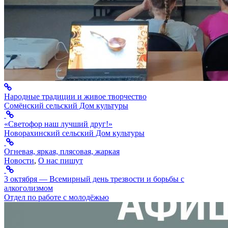
Народные традиции и живое творчество
Сомёнский сельский Дом культуры
«Светофор наш лучший друг!»
Новорахинский сельский Дом культуры
Огневая, яркая, плясовая, жаркая
Новости
,
О нас пишут
3 октября — Всемирный день трезвости и борьбы с
алкоголизмом
Отдел по работе с молодёжью