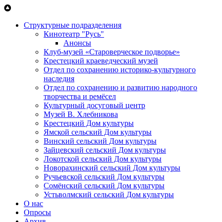
Перейти к основному содержанию
Структурные подразделения
Кинотеатр "Русь"
Анонсы
Клуб-музей «Староверческое подворье»
Крестецкий краеведческий музей
Отдел по сохранению историко-культурного
наследия
Отдел по сохранению и развитию народного
творчества и ремёсел
Культурный досуговый центр
Музей В. Хлебникова
Крестецкий Дом культуры
Ямской сельский Дом культуры
Винский сельский Дом культуры
Зайцевский сельский Дом культуры
Локотской сельский Дом культуры
Новорахинский сельский Дом культуры
Ручьевской сельский Дом культуры
Сомёнский сельский Дом культуры
Устьволмский сельский Дом культуры
О нас
Опросы
Архив