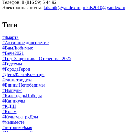
Телефон: 8 (816 59) 5 44 92
Электронная почта:
kds-nik@yandex.ru
,
mkds2010@yandex.ru
Теги
#8марта
#Активное долголетие
#ВамЛюбимые
#Вече2021
#Год_Защитника_Отечества_2025
#Годсемьи
#ГородаГерои
#ДеньФлагаКрестцы
#единстводуха
#ЕдиныНепобедимы
#Импульс
#КалендарьПобеды
#Каникулы
#КДШ
#Крым
#Культура_ряДом
#мывместе
#нетолько9мая