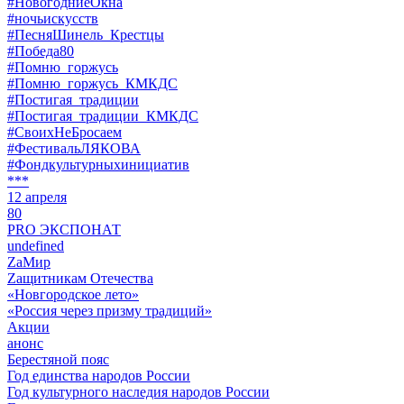
#НовогодниеОкна
#ночьискусств
#ПесняШинель_Крестцы
#Победа80
#Помню_горжусь
#Помню_горжусь_КМКДС
#Постигая_традиции
#Постигая_традиции_КМКДС
#СвоихНеБросаем
#ФестивальЛЯКОВА
#Фондкультурныхинициатив
***
12 апреля
80
PRO ЭКСПОНАТ
undefined
ZaМир
Zащитникам Отечества
«Новгородское лето»
«Россия через призму традиций»
Акции
анонс
Берестяной пояс
Год единства народов России
Год культурного наследия народов России