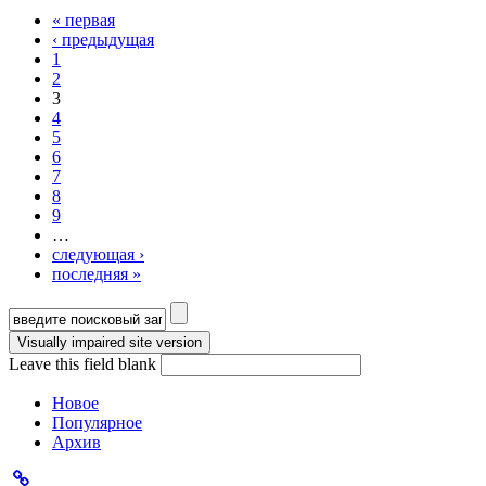
« первая
Страницы
‹ предыдущая
1
2
3
4
5
6
7
8
9
…
следующая ›
последняя »
Форма поиска
Leave this field blank
Новое
Популярное
Архив