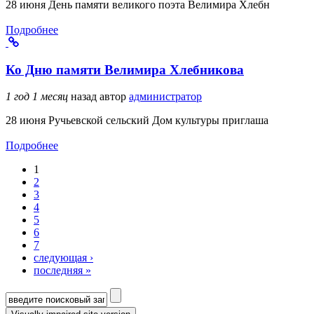
28 июня День памяти великого поэта Велимира Хлебн
Подробнее
Ко Дню памяти Велимира Хлебникова
1 год 1 месяц
назад
автор
администратор
28 июня Ручьевской сельский Дом культуры приглаша
Подробнее
1
Страницы
2
3
4
5
6
7
следующая ›
последняя »
Форма поиска