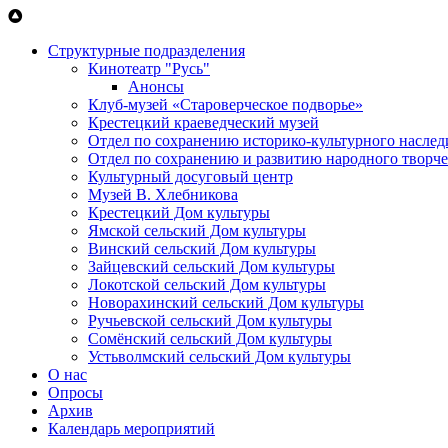
Перейти к основному содержанию
Структурные подразделения
Кинотеатр "Русь"
Анонсы
Клуб-музей «Староверческое подворье»
Крестецкий краеведческий музей
Отдел по сохранению историко-культурного наслед
Отдел по сохранению и развитию народного творче
Культурный досуговый центр
Музей В. Хлебникова
Крестецкий Дом культуры
Ямской сельский Дом культуры
Винский сельский Дом культуры
Зайцевский сельский Дом культуры
Локотской сельский Дом культуры
Новорахинский сельский Дом культуры
Ручьевской сельский Дом культуры
Сомёнский сельский Дом культуры
Устьволмский сельский Дом культуры
О нас
Опросы
Архив
Календарь мероприятий