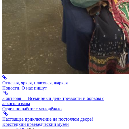
Огневая, яркая, плясовая, жаркая
Новости
,
О нас пишут
3 октября — Всемирный день трезвости и борьбы с
алкоголизмом
Отдел по работе с молодёжью
Настоящее приключение на постоялом дворе!
Крестецкий краеведческий музей