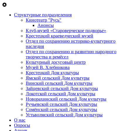
Перейти к основному содержанию
Структурные подразделения
Кинотеатр "Русь"
Анонсы
Клуб-музей «Староверческое подворье»
Крестецкий краеведческий музей
Отдел по сохранению историко-культурного
наследия
Отдел по сохранению и развитию народного
творчества и ремёсел
Культурный досуговый центр
Музей В. Хлебникова
Крестецкий Дом культуры
Ямской сельский Дом культуры
Винский сельский Дом культуры
Зайцевский сельский Дом культуры
Локотской сельский Дом культуры
Новорахинский сельский Дом культуры
Ручьевской сельский Дом культуры
Сомёнский сельский Дом культуры
Устьволмский сельский Дом культуры
О нас
Опросы
Архив