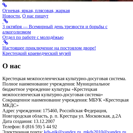
Огневая, яркая, плясовая, жаркая
Новости
,
О нас пишут
3 октября — Всемирный день трезвости и борьбы с
алкоголизмом
Отдел по работе с молодёжью
Настоящее приключение на постоялом дворе!
Крестецкий краеведческий музей
О нас
Крестецкая межпоселенческая культурно-досуговая система.
Полное наименование учреждения: Муниципальное
бюджетное учреждение культуры «Крестецкая
межпоселенческая культурно-досуговая система»
Сокращенное наименование учреждения: МБУК «Крестецкая
МКДС»
Адрес учреждения: 175460, Российская Федерация,
Новгородская область, р. п. Крестцы ул. Московская, д.2А
Дата создания: 13.12.2007
Телефон: 8 (816 59) 5 44 92
Электронная почта:
kds-nik@yandex.ru
,
mkds2010@yandex.ru