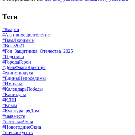
Теги
#8марта
#Активное долголетие
#ВамЛюбимые
#Вече2021
#Год_Защитника_Отечества_2025
#Годсемьи
#ГородаГерои
#ДеньФлагаКрестцы
#единстводуха
#ЕдиныНепобедимы
#Импульс
#КалендарьПобеды
#Каникулы
#КДШ
#Крым
#Культура_ряДом
#мывместе
#нетолько9мая
#НовогодниеОкна
#ночьискусств