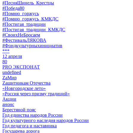
#ПесняШинель_Крестцы
#Победа80
#Помню_горжусь
#Помню_горжусь_КМКДС
#Постигая_традиции
#Постигая_традиции_КМКДС
#СвоихНеБросаем
#ФестивальЛЯКОВА
#Фондкультурныхинициатив
***
12 апреля
80
PRO ЭКСПОНАТ
undefined
ZaМир
Zащитникам Отечества
«Новгородское лето»
«Россия через призму традиций»
Акции
анонс
Берестяной пояс
Год единства народов России
Год культурного наследия народов России
Год педагога и наставника
Государева дорога