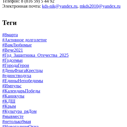
Телефон: 8 (816 59) 5 44 92
Электронная почта:
kds-nik@yandex.ru
,
mkds2010@yandex.ru
Теги
#8марта
#Активное долголетие
#ВамЛюбимые
#Вече2021
#Год_Защитника_Отечества_2025
#Годсемьи
#ГородаГерои
#ДеньФлагаКрестцы
#единстводуха
#ЕдиныНепобедимы
#Импульс
#КалендарьПобеды
#Каникулы
#КДШ
#Крым
#Культура_ряДом
#мывместе
#нетолько9мая
#НовогодниеОкна