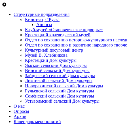
Перейти к основному содержанию
Структурные подразделения
Кинотеатр "Русь"
Анонсы
Клуб-музей «Староверческое подворье»
Крестецкий краеведческий музей
Отдел по сохранению историко-культурного наслед
Отдел по сохранению и развитию народного творче
Культурный досуговый центр
Музей В. Хлебникова
Крестецкий Дом культуры
Ямской сельский Дом культуры
Винский сельский Дом культуры
Зайцевский сельский Дом культуры
Локотской сельский Дом культуры
Новорахинский сельский Дом культуры
Ручьевской сельский Дом культуры
Сомёнский сельский Дом культуры
Устьволмский сельский Дом культуры
О нас
Опросы
Архив
Календарь мероприятий