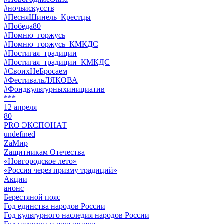
#ночьискусств
#ПесняШинель_Крестцы
#Победа80
#Помню_горжусь
#Помню_горжусь_КМКДС
#Постигая_традиции
#Постигая_традиции_КМКДС
#СвоихНеБросаем
#ФестивальЛЯКОВА
#Фондкультурныхинициатив
***
12 апреля
80
PRO ЭКСПОНАТ
undefined
ZaМир
Zащитникам Отечества
«Новгородское лето»
«Россия через призму традиций»
Акции
анонс
Берестяной пояс
Год единства народов России
Год культурного наследия народов России