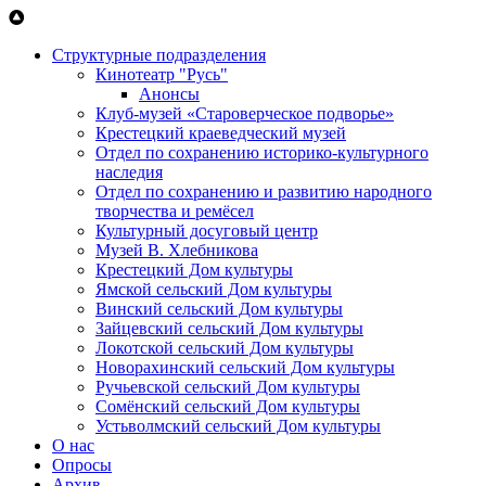
Перейти к основному содержанию
Структурные подразделения
Кинотеатр "Русь"
Анонсы
Клуб-музей «Староверческое подворье»
Крестецкий краеведческий музей
Отдел по сохранению историко-культурного
наследия
Отдел по сохранению и развитию народного
творчества и ремёсел
Культурный досуговый центр
Музей В. Хлебникова
Крестецкий Дом культуры
Ямской сельский Дом культуры
Винский сельский Дом культуры
Зайцевский сельский Дом культуры
Локотской сельский Дом культуры
Новорахинский сельский Дом культуры
Ручьевской сельский Дом культуры
Сомёнский сельский Дом культуры
Устьволмский сельский Дом культуры
О нас
Опросы
Архив