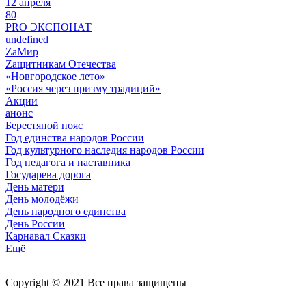
12 апреля
80
PRO ЭКСПОНАТ
undefined
ZaМир
Zащитникам Отечества
«Новгородское лето»
«Россия через призму традиций»
Акции
анонс
Берестяной пояс
Год единства народов России
Год культурного наследия народов России
Год педагога и наставника
Государева дорога
День матери
День молодёжи
День народного единства
День России
Карнавал Сказки
Ещё
Copyright © 2021 Все права защищены