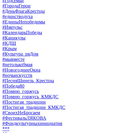
#Годсемьи
#ГородаГерои
#ДеньФлагаКрестцы
#единстводуха
#ЕдиныНепобедимы
#Импульс
#КалендарьПобеды
#Каникулы
#КДШ
#Крым
#Культура_ряДом
#мывместе
#нетолько9мая
#НовогодниеОкна
#ночьискусств
#ПесняШинель_Крестцы
#Победа80
#Помню_горжусь
#Помню_горжусь_КМКДС
#Постигая_традиции
#Постигая_традиции_КМКДС
#СвоихНеБросаем
#ФестивальЛЯКОВА
#Фондкультурныхинициатив
***