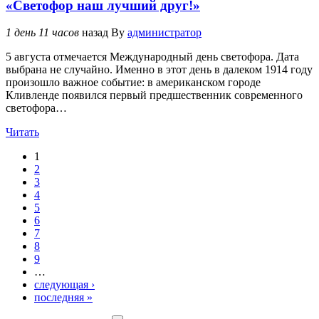
«Светофор наш лучший друг!»
1 день 11 часов
назад
By
администратор
5 августа отмечается Международный день светофора. Дата
выбрана не случайно. Именно в этот день в далеком 1914 году
произошло важное событие: в американском городе
Кливленде появился первый предшественник современного
светофора…
Читать
1
Страницы
2
3
4
5
6
7
8
9
…
следующая ›
последняя »