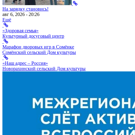
На зарядку становись!
авг 6, 2026 - 20:26
Ещё
«Здоровая семья»
Культурный досуговый центр
Марафон дворовых игр в Сомёнке
Сомёнский сельский Дом культуры
«Наш адрес – Россия»
Новорахинский сельский Дом культуры