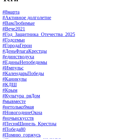
#8марта
#Активное долголетие
#ВамЛюбимые
#Вече2021
#Год_Защитника_Отечества_2025
#Годсемьи
#ГородаГерои
#ДеньФлагаКрестцы
#единстводуха
#ЕдиныНепобедимы
#Импульс
#КалендарьПобеды
#Каникулы
#КДШ
#Крым
#Культура_ряДом
#мывместе
#нетолько9мая
#НовогодниеОкна
#ночьискусств
#ПесняШинель_Крестцы
#Победа80
#Помню_горжусь