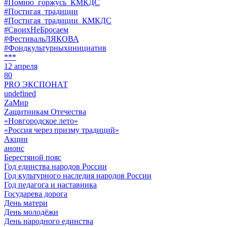
#Помню_горжусь_КМКДС
#Постигая_традиции
#Постигая_традиции_КМКДС
#СвоихНеБросаем
#ФестивальЛЯКОВА
#Фондкультурныхинициатив
***
12 апреля
80
PRO ЭКСПОНАТ
undefined
ZaМир
Zащитникам Отечества
«Новгородское лето»
«Россия через призму традиций»
Акции
анонс
Берестяной пояс
Год единства народов России
Год культурного наследия народов России
Год педагога и наставника
Государева дорога
День матери
День молодёжи
День народного единства