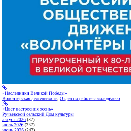
«Наследники Великой Победы»
Волонтёрская деятельность
,
Отдел по работе с молодёжью
«Цвет настроения осень»
Ручьевской сельский Дом культуры
август 2026
(37)
июль 2026
(237)
июнь 2026
(243)