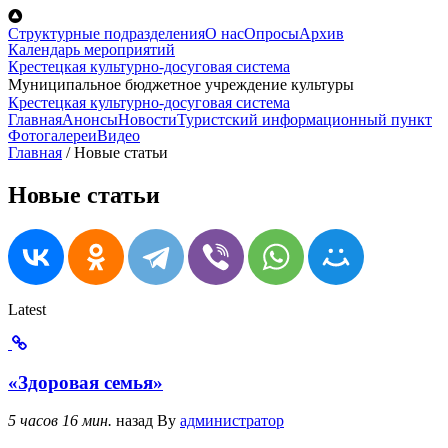
Перейти к основному содержанию
Структурные подразделения
О нас
Опросы
Архив
Календарь мероприятий
Крестецкая культурно-досуговая система
Муниципальное бюджетное учреждение культуры
Крестецкая культурно-досуговая система
Главная
Анонсы
Новости
Туристский информационный пункт
Фотогалереи
Видео
Главная
/
Новые статьи
Новые статьи
Latest
«Здоровая семья»
5 часов 16 мин.
назад
By
администратор