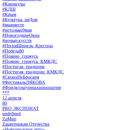
#Каникулы
#КДШ
#Крым
#Культура_ряДом
#мывместе
#нетолько9мая
#НовогодниеОкна
#ночьискусств
#ПесняШинель_Крестцы
#Победа80
#Помню_горжусь
#Помню_горжусь_КМКДС
#Постигая_традиции
#Постигая_традиции_КМКДС
#СвоихНеБросаем
#ФестивальЛЯКОВА
#Фондкультурныхинициатив
***
12 апреля
80
PRO ЭКСПОНАТ
undefined
ZaМир
Zащитникам Отечества
«Новгородское лето»