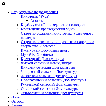
Перейти к основному содержанию
Структурные подразделения
Кинотеатр "Русь"
Анонсы
Клуб-музей «Староверческое подворье»
Крестецкий краеведческий музей
Отдел по сохранению историко-культурного
наследия
Отдел по сохранению и развитию народного
творчества и ремёсел
Культурный досуговый центр
Музей В. Хлебникова
Крестецкий Дом культуры
Ямской сельский Дом культуры
Винский сельский Дом культуры
Зайцевский сельский Дом культуры
Локотской сельский Дом культуры
Новорахинский сельский Дом культуры
Ручьевской сельский Дом культуры
Сомёнский сельский Дом культуры
Устьволмский сельский Дом культуры
О нас
Опросы
Архив