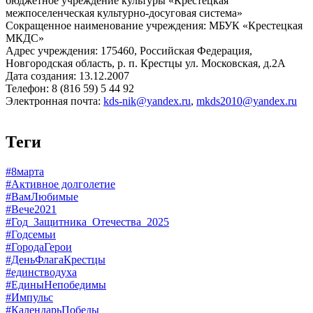
бюджетное учреждение культуры «Крестецкая
межпоселенческая культурно-досуговая система»
Сокращенное наименование учреждения: МБУК «Крестецкая
МКДС»
Адрес учреждения: 175460, Российская Федерация,
Новгородская область, р. п. Крестцы ул. Московская, д.2А
Дата создания: 13.12.2007
Телефон: 8 (816 59) 5 44 92
Электронная почта:
kds-nik@yandex.ru
,
mkds2010@yandex.ru
Теги
#8марта
#Активное долголетие
#ВамЛюбимые
#Вече2021
#Год_Защитника_Отечества_2025
#Годсемьи
#ГородаГерои
#ДеньФлагаКрестцы
#единстводуха
#ЕдиныНепобедимы
#Импульс
#КалендарьПобеды