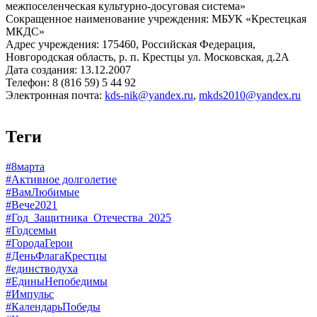
межпоселенческая культурно-досуговая система»
Сокращенное наименование учреждения: МБУК «Крестецкая
МКДС»
Адрес учреждения: 175460, Российская Федерация,
Новгородская область, р. п. Крестцы ул. Московская, д.2А
Дата создания: 13.12.2007
Телефон: 8 (816 59) 5 44 92
Электронная почта:
kds-nik@yandex.ru
,
mkds2010@yandex.ru
Теги
#8марта
#Активное долголетие
#ВамЛюбимые
#Вече2021
#Год_Защитника_Отечества_2025
#Годсемьи
#ГородаГерои
#ДеньФлагаКрестцы
#единстводуха
#ЕдиныНепобедимы
#Импульс
#КалендарьПобеды