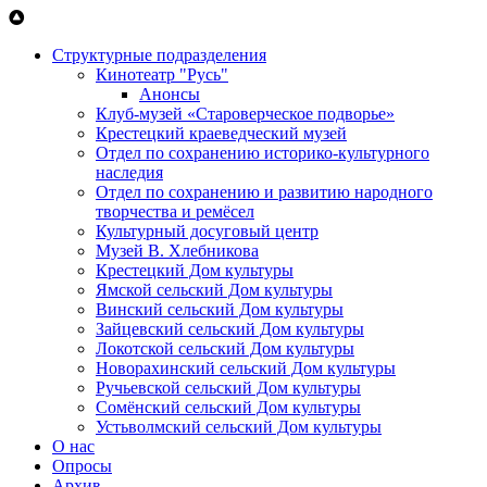
Перейти к основному содержанию
Структурные подразделения
Кинотеатр "Русь"
Анонсы
Клуб-музей «Староверческое подворье»
Крестецкий краеведческий музей
Отдел по сохранению историко-культурного
наследия
Отдел по сохранению и развитию народного
творчества и ремёсел
Культурный досуговый центр
Музей В. Хлебникова
Крестецкий Дом культуры
Ямской сельский Дом культуры
Винский сельский Дом культуры
Зайцевский сельский Дом культуры
Локотской сельский Дом культуры
Новорахинский сельский Дом культуры
Ручьевской сельский Дом культуры
Сомёнский сельский Дом культуры
Устьволмский сельский Дом культуры
О нас
Опросы
Архив