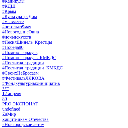
#Каникулы
#КДШ
#Крым
#Культура_ряДом
#мывместе
#нетолько9мая
#НовогодниеОкна
#ночьискусств
#ПесняШинель_Крестцы
#Победа80
#Помню_горжусь
#Помню_горжусь_КМКДС
#Постигая_традиции
#Постигая_традиции_КМКДС
#СвоихНеБросаем
#ФестивальЛЯКОВА
#Фондкультурныхинициатив
***
12 апреля
80
PRO ЭКСПОНАТ
undefined
ZaМир
Zащитникам Отечества
«Новгородское лето»