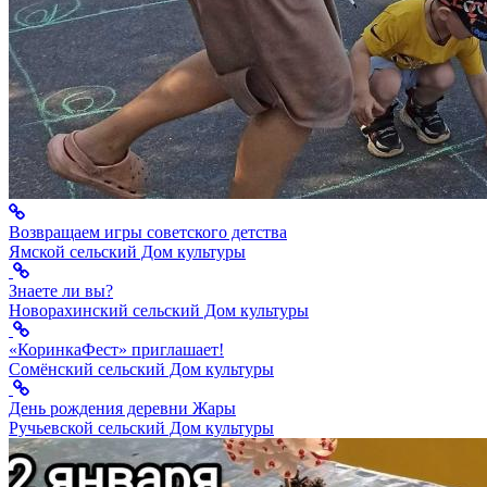
Возвращаем игры советского детства
Ямской сельский Дом культуры
Знаете ли вы?
Новорахинский сельский Дом культуры
«КоринкаФест» приглашает!
Сомёнский сельский Дом культуры
День рождения деревни Жары
Ручьевской сельский Дом культуры