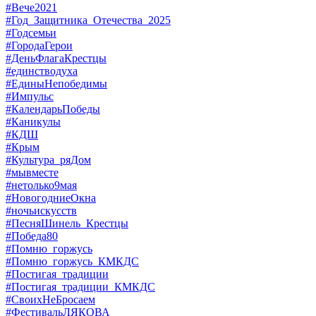
#Вече2021
#Год_Защитника_Отечества_2025
#Годсемьи
#ГородаГерои
#ДеньФлагаКрестцы
#единстводуха
#ЕдиныНепобедимы
#Импульс
#КалендарьПобеды
#Каникулы
#КДШ
#Крым
#Культура_ряДом
#мывместе
#нетолько9мая
#НовогодниеОкна
#ночьискусств
#ПесняШинель_Крестцы
#Победа80
#Помню_горжусь
#Помню_горжусь_КМКДС
#Постигая_традиции
#Постигая_традиции_КМКДС
#СвоихНеБросаем
#ФестивальЛЯКОВА