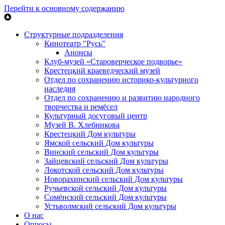
Перейти к основному содержанию
Структурные подразделения
Кинотеатр "Русь"
Анонсы
Клуб-музей «Староверческое подворье»
Крестецкий краеведческий музей
Отдел по сохранению историко-культурного
наследия
Отдел по сохранению и развитию народного
творчества и ремёсел
Культурный досуговый центр
Музей В. Хлебникова
Крестецкий Дом культуры
Ямской сельский Дом культуры
Винский сельский Дом культуры
Зайцевский сельский Дом культуры
Локотской сельский Дом культуры
Новорахинский сельский Дом культуры
Ручьевской сельский Дом культуры
Сомёнский сельский Дом культуры
Устьволмский сельский Дом культуры
О нас
Опросы