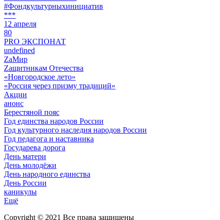
#Фондкультурныхинициатив
***
12 апреля
80
PRO ЭКСПОНАТ
undefined
ZaМир
Zащитникам Отечества
«Новгородское лето»
«Россия через призму традиций»
Акции
анонс
Берестяной пояс
Год единства народов России
Год культурного наследия народов России
Год педагога и наставника
Государева дорога
День матери
День молодёжи
День народного единства
День России
каникулы
Ещё
Copyright © 2021 Все права защищены