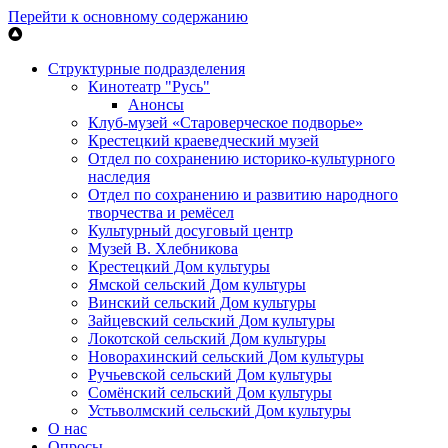
Перейти к основному содержанию
Структурные подразделения
Кинотеатр "Русь"
Анонсы
Клуб-музей «Староверческое подворье»
Крестецкий краеведческий музей
Отдел по сохранению историко-культурного
наследия
Отдел по сохранению и развитию народного
творчества и ремёсел
Культурный досуговый центр
Музей В. Хлебникова
Крестецкий Дом культуры
Ямской сельский Дом культуры
Винский сельский Дом культуры
Зайцевский сельский Дом культуры
Локотской сельский Дом культуры
Новорахинский сельский Дом культуры
Ручьевской сельский Дом культуры
Сомёнский сельский Дом культуры
Устьволмский сельский Дом культуры
О нас
Опросы