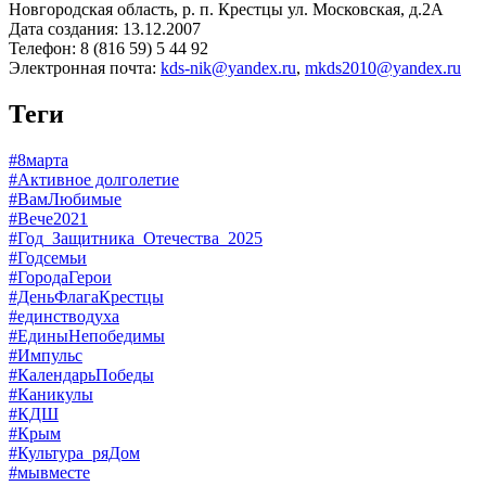
Новгородская область, р. п. Крестцы ул. Московская, д.2А
Дата создания: 13.12.2007
Телефон: 8 (816 59) 5 44 92
Электронная почта:
kds-nik@yandex.ru
,
mkds2010@yandex.ru
Теги
#8марта
#Активное долголетие
#ВамЛюбимые
#Вече2021
#Год_Защитника_Отечества_2025
#Годсемьи
#ГородаГерои
#ДеньФлагаКрестцы
#единстводуха
#ЕдиныНепобедимы
#Импульс
#КалендарьПобеды
#Каникулы
#КДШ
#Крым
#Культура_ряДом
#мывместе