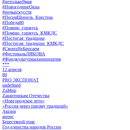
#нетолько9мая
#НовогодниеОкна
#ночьискусств
#ПесняШинель_Крестцы
#Победа80
#Помню_горжусь
#Помню_горжусь_КМКДС
#Постигая_традиции
#Постигая_традиции_КМКДС
#СвоихНеБросаем
#ФестивальЛЯКОВА
#Фондкультурныхинициатив
***
12 апреля
80
PRO ЭКСПОНАТ
undefined
ZaМир
Zащитникам Отечества
«Новгородское лето»
«Россия через призму традиций»
Акции
анонс
Берестяной пояс
Год единства народов России