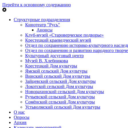
Перейти к основному содержанию
Структурные подразделения
Кинотеатр "Русь"
Анонсы
Клуб-музей «Староверческое подворье»
Крестецкий краеведческий музей
Отдел по сохранению историко-культурного наслед
Отдел по сохранению и развитию народного творче
Культурный досуговый центр
Музей В. Хлебникова
Крестецкий Дом культуры
Ямской сельский Дом культуры
Винский сельский Дом культуры
Зайцевский сельский Дом культуры
Локотской сельский Дом культуры
Новорахинский сельский Дом культуры
Ручьевской сельский Дом культуры
Сомёнский сельский Дом культуры
Устьволмский сельский Дом культуры
О нас
Опросы
Архив
Календарь мероприятий