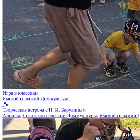
Игра в классики
Ямской сельский Дом культуры
Творческая встреча с Н. И. Барулиным
Анонсы
,
Локотской сельский Дом культуры
,
Ямской сельский 