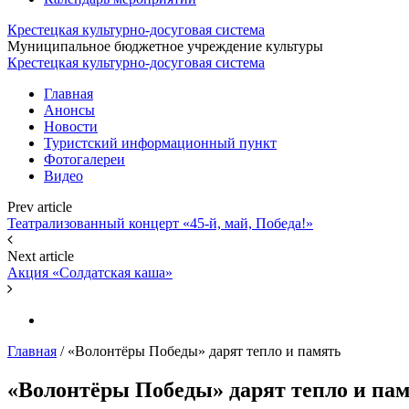
Крестецкая культурно-досуговая система
Муниципальное бюджетное учреждение культуры
Крестецкая культурно-досуговая система
Главная
Анонсы
Новости
Туристский информационный пункт
Фотогалереи
Видео
Prev article
Театрализованный концерт «45-й, май, Победа!»
Next article
Акция «Солдатская каша»
Главная
/
«Волонтёры Победы» дарят тепло и память
«Волонтёры Победы» дарят тепло и па