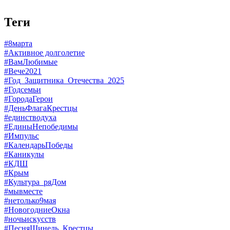
Теги
#8марта
#Активное долголетие
#ВамЛюбимые
#Вече2021
#Год_Защитника_Отечества_2025
#Годсемьи
#ГородаГерои
#ДеньФлагаКрестцы
#единстводуха
#ЕдиныНепобедимы
#Импульс
#КалендарьПобеды
#Каникулы
#КДШ
#Крым
#Культура_ряДом
#мывместе
#нетолько9мая
#НовогодниеОкна
#ночьискусств
#ПесняШинель_Крестцы