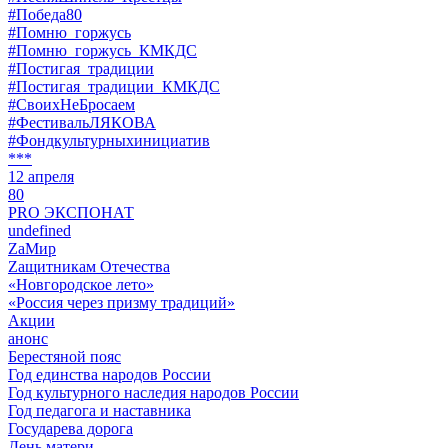
#Победа80
#Помню_горжусь
#Помню_горжусь_КМКДС
#Постигая_традиции
#Постигая_традиции_КМКДС
#СвоихНеБросаем
#ФестивальЛЯКОВА
#Фондкультурныхинициатив
***
12 апреля
80
PRO ЭКСПОНАТ
undefined
ZaМир
Zащитникам Отечества
«Новгородское лето»
«Россия через призму традиций»
Акции
анонс
Берестяной пояс
Год единства народов России
Год культурного наследия народов России
Год педагога и наставника
Государева дорога
День матери