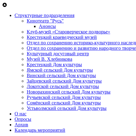
Перейти к основному содержанию
Структурные подразделения
Кинотеатр "Русь"
Анонсы
Клуб-музей «Староверческое подворье»
Крестецкий краеведческий музей
Отдел по сохранению историко-культурного наслед
Отдел по сохранению и развитию народного творче
Культурный досуговый центр
Музей В. Хлебникова
Крестецкий Дом культуры
Ямской сельский Дом культуры
Винский сельский Дом культуры
Зайцевский сельский Дом культуры
Локотской сельский Дом культуры
Новорахинский сельский Дом культуры
Ручьевской сельский Дом культуры
Сомёнский сельский Дом культуры
Устьволмский сельский Дом культуры
О нас
Опросы
Архив
Календарь мероприятий