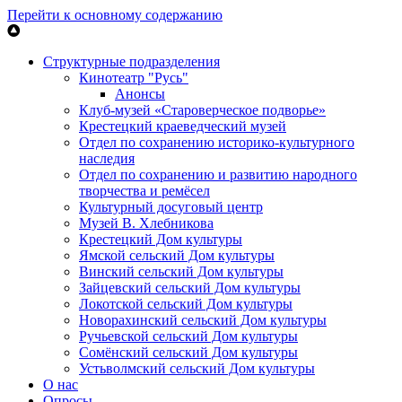
Перейти к основному содержанию
Структурные подразделения
Кинотеатр "Русь"
Анонсы
Клуб-музей «Староверческое подворье»
Крестецкий краеведческий музей
Отдел по сохранению историко-культурного
наследия
Отдел по сохранению и развитию народного
творчества и ремёсел
Культурный досуговый центр
Музей В. Хлебникова
Крестецкий Дом культуры
Ямской сельский Дом культуры
Винский сельский Дом культуры
Зайцевский сельский Дом культуры
Локотской сельский Дом культуры
Новорахинский сельский Дом культуры
Ручьевской сельский Дом культуры
Сомёнский сельский Дом культуры
Устьволмский сельский Дом культуры
О нас
Опросы