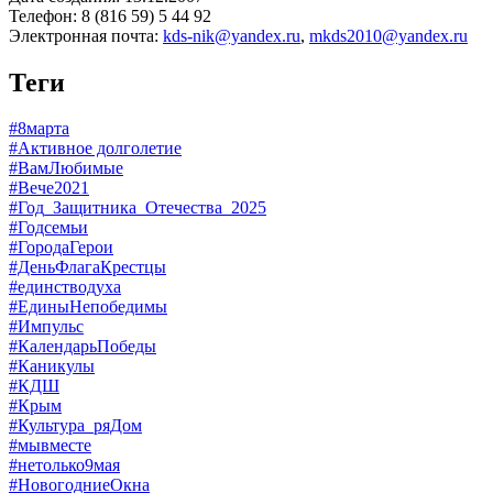
Телефон: 8 (816 59) 5 44 92
Электронная почта:
kds-nik@yandex.ru
,
mkds2010@yandex.ru
Теги
#8марта
#Активное долголетие
#ВамЛюбимые
#Вече2021
#Год_Защитника_Отечества_2025
#Годсемьи
#ГородаГерои
#ДеньФлагаКрестцы
#единстводуха
#ЕдиныНепобедимы
#Импульс
#КалендарьПобеды
#Каникулы
#КДШ
#Крым
#Культура_ряДом
#мывместе
#нетолько9мая
#НовогодниеОкна