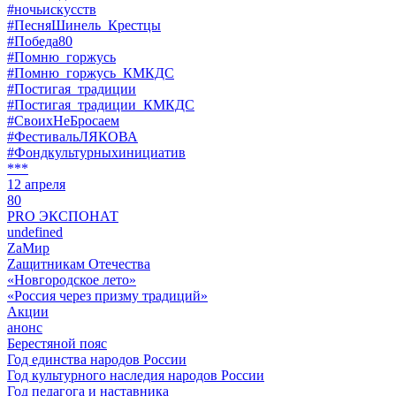
#ночьискусств
#ПесняШинель_Крестцы
#Победа80
#Помню_горжусь
#Помню_горжусь_КМКДС
#Постигая_традиции
#Постигая_традиции_КМКДС
#СвоихНеБросаем
#ФестивальЛЯКОВА
#Фондкультурныхинициатив
***
12 апреля
80
PRO ЭКСПОНАТ
undefined
ZaМир
Zащитникам Отечества
«Новгородское лето»
«Россия через призму традиций»
Акции
анонс
Берестяной пояс
Год единства народов России
Год культурного наследия народов России
Год педагога и наставника