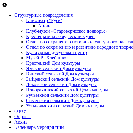
Перейти к основному содержанию
Структурные подразделения
Кинотеатр "Русь"
Анонсы
Клуб-музей «Староверческое подворье»
Крестецкий краеведческий музей
Отдел по сохранению историко-культурного наслед
Отдел по сохранению и развитию народного творче
Культурный досуговый центр
Музей В. Хлебникова
Крестецкий Дом культуры
Ямской сельский Дом культуры
Винский сельский Дом культуры
Зайцевский сельский Дом культуры
Локотской сельский Дом культуры
Новорахинский сельский Дом культуры
Ручьевской сельский Дом культуры
Сомёнский сельский Дом культуры
Устьволмский сельский Дом культуры
О нас
Опросы
Архив
Календарь мероприятий