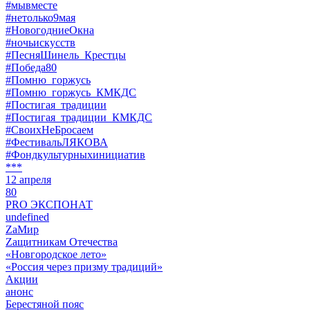
#мывместе
#нетолько9мая
#НовогодниеОкна
#ночьискусств
#ПесняШинель_Крестцы
#Победа80
#Помню_горжусь
#Помню_горжусь_КМКДС
#Постигая_традиции
#Постигая_традиции_КМКДС
#СвоихНеБросаем
#ФестивальЛЯКОВА
#Фондкультурныхинициатив
***
12 апреля
80
PRO ЭКСПОНАТ
undefined
ZaМир
Zащитникам Отечества
«Новгородское лето»
«Россия через призму традиций»
Акции
анонс
Берестяной пояс