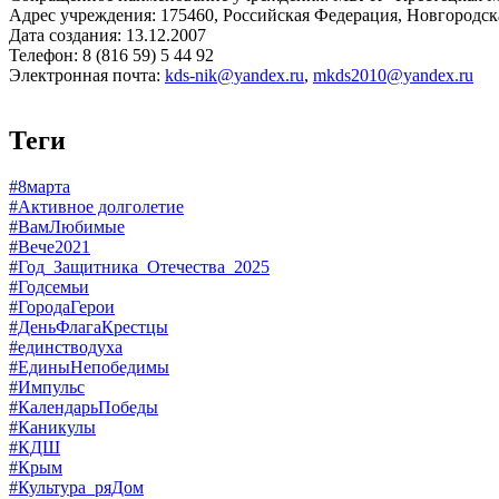
Адрес учреждения: 175460, Российская Федерация, Новгородская
Дата создания: 13.12.2007
Телефон: 8 (816 59) 5 44 92
Электронная почта:
kds-nik@yandex.ru
,
mkds2010@yandex.ru
Теги
#8марта
#Активное долголетие
#ВамЛюбимые
#Вече2021
#Год_Защитника_Отечества_2025
#Годсемьи
#ГородаГерои
#ДеньФлагаКрестцы
#единстводуха
#ЕдиныНепобедимы
#Импульс
#КалендарьПобеды
#Каникулы
#КДШ
#Крым
#Культура_ряДом