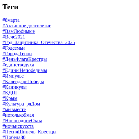
Теги
#8марта
#Активное долголетие
#ВамЛюбимые
#Вече2021
#Год_Защитника_Отечества_2025
#Годсемьи
#ГородаГерои
#ДеньФлагаКрестцы
#единстводуха
#ЕдиныНепобедимы
#Импульс
#КалендарьПобеды
#Каникулы
#КДШ
#Крым
#Культура_ряДом
#мывместе
#нетолько9мая
#НовогодниеОкна
#ночьискусств
#ПесняШинель_Крестцы
#Победа80