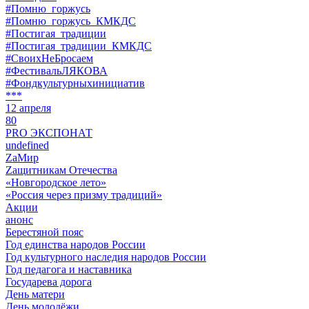
#Помню_горжусь
#Помню_горжусь_КМКДС
#Постигая_традиции
#Постигая_традиции_КМКДС
#СвоихНеБросаем
#ФестивальЛЯКОВА
#Фондкультурныхинициатив
***
12 апреля
80
PRO ЭКСПОНАТ
undefined
ZaМир
Zащитникам Отечества
«Новгородское лето»
«Россия через призму традиций»
Акции
анонс
Берестяной пояс
Год единства народов России
Год культурного наследия народов России
Год педагога и наставника
Государева дорога
День матери
День молодёжи