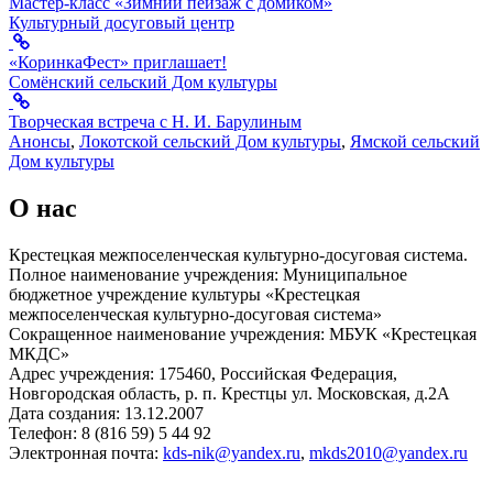
Мастер-класс «Зимний пейзаж с домиком»
Культурный досуговый центр
«КоринкаФест» приглашает!
Сомёнский сельский Дом культуры
Творческая встреча с Н. И. Барулиным
Анонсы
,
Локотской сельский Дом культуры
,
Ямской сельский
Дом культуры
О нас
Крестецкая межпоселенческая культурно-досуговая система.
Полное наименование учреждения: Муниципальное
бюджетное учреждение культуры «Крестецкая
межпоселенческая культурно-досуговая система»
Сокращенное наименование учреждения: МБУК «Крестецкая
МКДС»
Адрес учреждения: 175460, Российская Федерация,
Новгородская область, р. п. Крестцы ул. Московская, д.2А
Дата создания: 13.12.2007
Телефон: 8 (816 59) 5 44 92
Электронная почта:
kds-nik@yandex.ru
,
mkds2010@yandex.ru