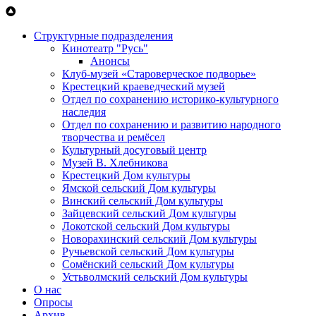
Перейти к основному содержанию
Структурные подразделения
Кинотеатр "Русь"
Анонсы
Клуб-музей «Староверческое подворье»
Крестецкий краеведческий музей
Отдел по сохранению историко-культурного
наследия
Отдел по сохранению и развитию народного
творчества и ремёсел
Культурный досуговый центр
Музей В. Хлебникова
Крестецкий Дом культуры
Ямской сельский Дом культуры
Винский сельский Дом культуры
Зайцевский сельский Дом культуры
Локотской сельский Дом культуры
Новорахинский сельский Дом культуры
Ручьевской сельский Дом культуры
Сомёнский сельский Дом культуры
Устьволмский сельский Дом культуры
О нас
Опросы
Архив