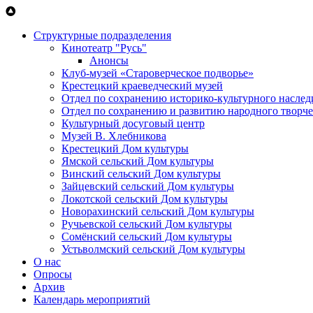
Перейти к основному содержанию
Структурные подразделения
Кинотеатр "Русь"
Анонсы
Клуб-музей «Староверческое подворье»
Крестецкий краеведческий музей
Отдел по сохранению историко-культурного наслед
Отдел по сохранению и развитию народного творче
Культурный досуговый центр
Музей В. Хлебникова
Крестецкий Дом культуры
Ямской сельский Дом культуры
Винский сельский Дом культуры
Зайцевский сельский Дом культуры
Локотской сельский Дом культуры
Новорахинский сельский Дом культуры
Ручьевской сельский Дом культуры
Сомёнский сельский Дом культуры
Устьволмский сельский Дом культуры
О нас
Опросы
Архив
Календарь мероприятий