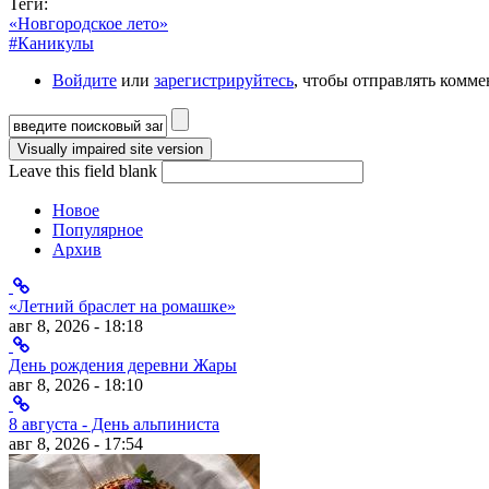
Теги:
«Новгородское лето»
#Каникулы
Войдите
или
зарегистрируйтесь
, чтобы отправлять комм
Форма поиска
Leave this field blank
Новое
Популярное
Архив
«Летний браслет на ромашке»
авг 8, 2026 - 18:18
День рождения деревни Жары
авг 8, 2026 - 18:10
8 августа - День альпиниста
авг 8, 2026 - 17:54