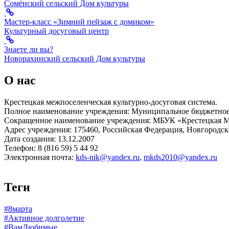
Сомёнский сельский Дом культуры
Мастер-класс «Зимний пейзаж с домиком»
Культурный досуговый центр
Знаете ли вы?
Новорахинский сельский Дом культуры
О нас
Крестецкая межпоселенческая культурно-досуговая система.
Полное наименование учреждения: Муниципальное бюджетное 
Сокращенное наименование учреждения: МБУК «Крестецкая
Адрес учреждения: 175460, Российская Федерация, Новгородская
Дата создания: 13.12.2007
Телефон: 8 (816 59) 5 44 92
Электронная почта:
kds-nik@yandex.ru
,
mkds2010@yandex.ru
Теги
#8марта
#Активное долголетие
#ВамЛюбимые