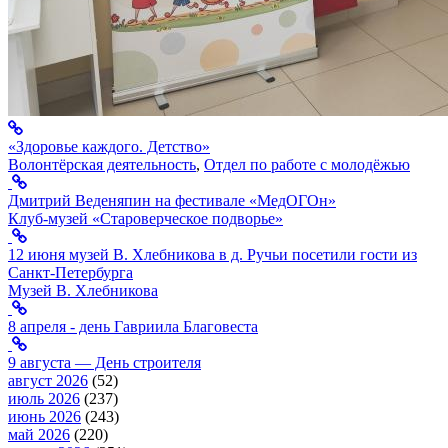
«Здоровье каждого. Детство»
Волонтёрская деятельность
,
Отдел по работе с молодёжью
Дмитрий Веденяпин на фестивале «МедОГОн»
Клуб-музей «Староверческое подворье»
12 июня музей В. Хлебникова в д. Ручьи посетили гости из
Санкт-Петербурга
Музей В. Хлебникова
8 апреля - день Гавриила Благовеста
9 августа — День строителя
август 2026
(52)
июль 2026
(237)
июнь 2026
(243)
май 2026
(220)