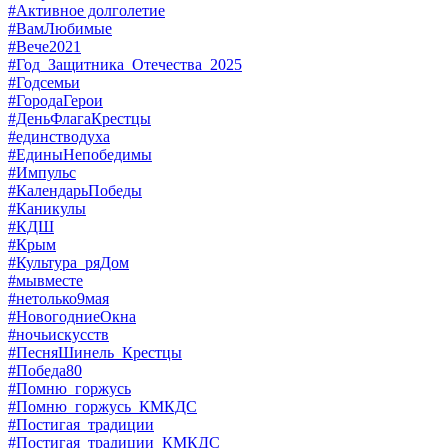
#Активное долголетие
#ВамЛюбимые
#Вече2021
#Год_Защитника_Отечества_2025
#Годсемьи
#ГородаГерои
#ДеньФлагаКрестцы
#единстводуха
#ЕдиныНепобедимы
#Импульс
#КалендарьПобеды
#Каникулы
#КДШ
#Крым
#Культура_ряДом
#мывместе
#нетолько9мая
#НовогодниеОкна
#ночьискусств
#ПесняШинель_Крестцы
#Победа80
#Помню_горжусь
#Помню_горжусь_КМКДС
#Постигая_традиции
#Постигая_традиции_КМКДС