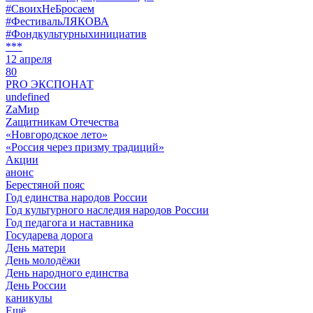
#СвоихНеБросаем
#ФестивальЛЯКОВА
#Фондкультурныхинициатив
***
12 апреля
80
PRO ЭКСПОНАТ
undefined
ZaМир
Zащитникам Отечества
«Новгородское лето»
«Россия через призму традиций»
Акции
анонс
Берестяной пояс
Год единства народов России
Год культурного наследия народов России
Год педагога и наставника
Государева дорога
День матери
День молодёжи
День народного единства
День России
каникулы
Ещё