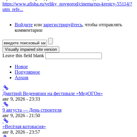
https://www.afisha.ru/veliky_novgorod/cinema/rus-krestcy-55114/?
utm_refe...
Войдите
или
зарегистрируйтесь
, чтобы отправлять
комментарии
Форма поиска
Leave this field blank
Новое
Популярное
Архив
Дмитрий Веденяпин на фестивале «МедОГОн»
авг 9, 2026 - 23:33
9 августа — День строителя
авг 9, 2026 - 21:50
«Весёлая котовасия»
авг 8, 2026 - 23:57