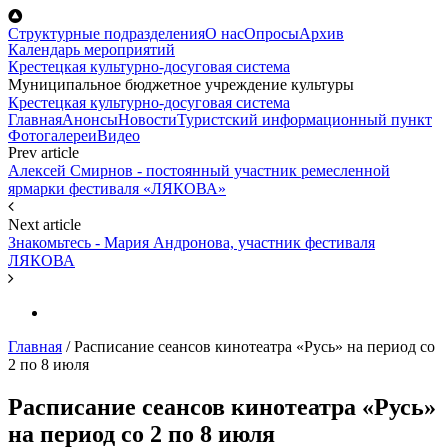
Перейти к основному содержанию
Структурные подразделения
О нас
Опросы
Архив
Календарь мероприятий
Крестецкая культурно-досуговая система
Муниципальное бюджетное учреждение культуры
Крестецкая культурно-досуговая система
Главная
Анонсы
Новости
Туристский информационный пункт
Фотогалереи
Видео
Prev article
Алексей Смирнов - постоянный участник ремесленной
ярмарки фестиваля «ЛЯКОВА»
Next article
Знакомьтесь - Мария Андронова, участник фестиваля
ЛЯКОВА
Главная
/
Расписание сеансов кинотеатра «Русь» на период со
2 по 8 июля
Расписание сеансов кинотеатра «Русь»
на период со 2 по 8 июля