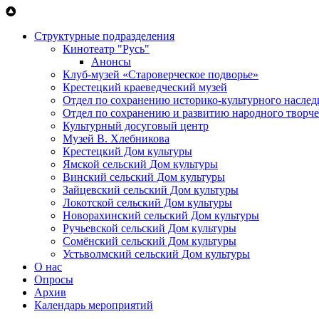
Перейти к основному содержанию
Структурные подразделения
Кинотеатр "Русь"
Анонсы
Клуб-музей «Староверческое подворье»
Крестецкий краеведческий музей
Отдел по сохранению историко-культурного наслед
Отдел по сохранению и развитию народного творче
Культурный досуговый центр
Музей В. Хлебникова
Крестецкий Дом культуры
Ямской сельский Дом культуры
Винский сельский Дом культуры
Зайцевский сельский Дом культуры
Локотской сельский Дом культуры
Новорахинский сельский Дом культуры
Ручьевской сельский Дом культуры
Сомёнский сельский Дом культуры
Устьволмский сельский Дом культуры
О нас
Опросы
Архив
Календарь мероприятий